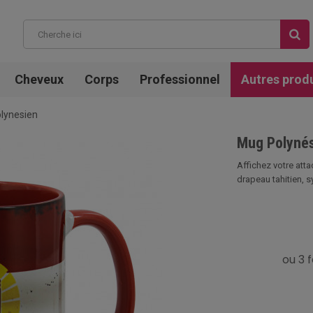
Cheveux
Corps
Professionnel
Autres prod
lynesien
Mug Polynés
Affichez votre att
drapeau tahitien, s