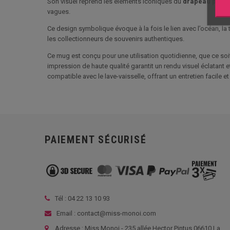
Son visuel reprend les éléments iconiques du
drapeau polyn
vagues.
Ce design symbolique évoque à la fois le lien avec l’océan, la t
les collectionneurs de souvenirs authentiques.
Ce mug est conçu pour une utilisation quotidienne, que ce so
impression de haute qualité garantit un rendu visuel éclatant
compatible avec le lave-vaisselle, offrant un entretien facile et
PAIEMENT SÉCURISÉ
Tél :
04 22 13 10 93
Email : contact@miss-monoi.com
Adresse : Miss Monoi - 235 allée Hector Pintus 06610 La