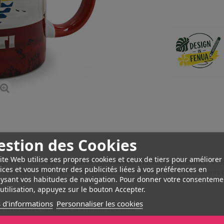
estion des Cookies
esien
ite Web utilise ses propres cookies et ceux de tiers pour améliorer
ign inspiré du
drapeau tahitien
,
symbole fort d’identité et de culture
. Ave
ices et vous montrer des publicités liées à vos préférences en
adisiaques et l’authenticité de Tahiti. Idéal pour accompagner vos moments d
ysant vos habitudes de navigation. Pour donner votre consenteme
utilisation, appuyez sur le bouton Accepter.
 d'informations
Personnaliser les cookies
à la
richesse culturelle
et à l’histoire de Tahiti.