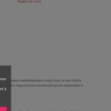
Rupture de stock
 nos
c ses couleurs emblématiques rouge, blanc et ses motifs
e détente, il apporte une touche exotique et chaleureuse à
nt à