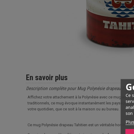
En savoir plus
G
Description complète pour Mug Polynésie drapeau Polyn
Ce s
Affichez votre attachement à la Polynésie avec ce mug au des
serv
traditionnels, ce mug évoque instantanément les paysages par
anal
votre quotidien, que ce soit à la maison ou au bureau.
son 
Plus
Ce mug Polynésie drapeau Tahitien est un véritable hommage 