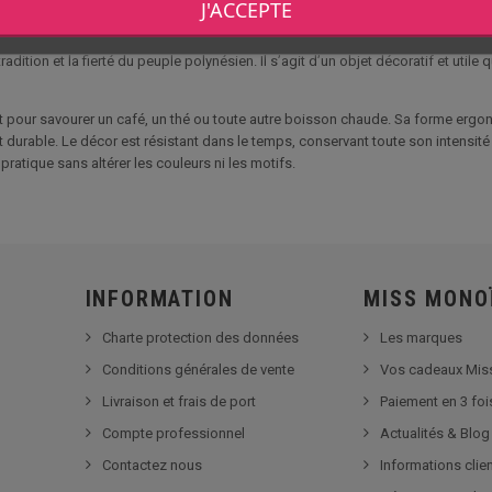
ésien
, avec ses teintes rouges profondes, sa bande blanche centrale et son em
J'ACCEPTE
radition et la fierté du peuple polynésien. Il s’agit d’un objet décoratif et uti
it pour savourer un café, un thé ou toute autre boisson chaude. Sa forme erg
 et durable. Le décor est résistant dans le temps, conservant toute son intens
 pratique sans altérer les couleurs ni les motifs.
INFORMATION
MISS MONO
Charte protection des données
Les marques
Conditions générales de vente
Vos cadeaux Mis
Livraison et frais de port
Paiement en 3 foi
Compte professionnel
Actualités & Blog
Contactez nous
Informations clie