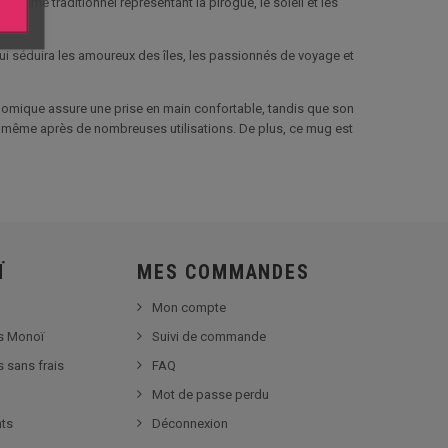
blème traditionnel représentant la pirogue, le soleil et les
le qui séduira les amoureux des îles, les passionnés de voyage et
onomique assure une prise en main confortable, tandis que son
ité même après de nombreuses utilisations. De plus, ce mug est
Ï
MES COMMANDES
Mon compte
s Monoï
Suivi de commande
s sans frais
FAQ
Mot de passe perdu
nts
Déconnexion