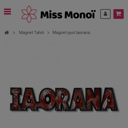
Magnet Tahiti
Magnet spot Iaorana