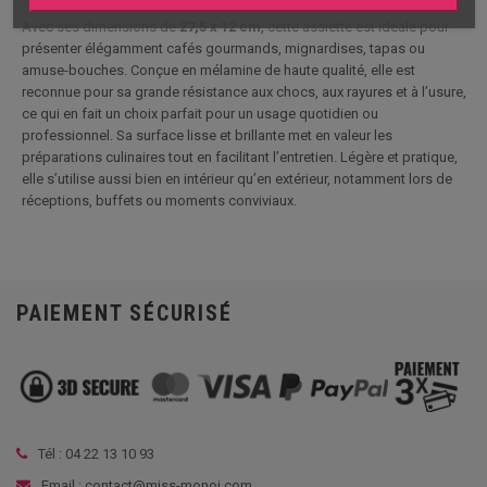
Avec ses dimensions de
27,5 x 12 cm
, cette assiette est idéale pour
présenter élégamment cafés gourmands, mignardises, tapas ou
amuse-bouches. Conçue en mélamine de haute qualité, elle est
reconnue pour sa grande résistance aux chocs, aux rayures et à l’usure,
ce qui en fait un choix parfait pour un usage quotidien ou
professionnel. Sa surface lisse et brillante met en valeur les
préparations culinaires tout en facilitant l’entretien. Légère et pratique,
elle s’utilise aussi bien en intérieur qu’en extérieur, notamment lors de
réceptions, buffets ou moments conviviaux.
PAIEMENT SÉCURISÉ
Tél :
04 22 13 10 93
Email : contact@miss-monoi.com