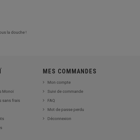
ous la douche !
Ï
MES COMMANDES
Mon compte
s Monoï
Suivi de commande
s sans frais
FAQ
Mot de passe perdu
nts
Déconnexion
es