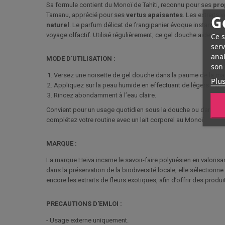
Sa formule contient du Monoï de Tahiti, reconnu pour ses
pro
Tamanu, apprécié pour ses
vertus
apaisantes
. Les extraits
G
naturel
. Le parfum délicat de frangipanier évoque instantan
voyage olfactif. Utilisé régulièrement, ce gel douche aide à
Ce s
pr
serv
anal
MODE D'UTILISATION :
son 
Versez une noisette de gel douche dans la paume de la mai
Plus
Appliquez sur la peau humide en effectuant de légers mass
Rincez abondamment à l’eau claire.
Convient pour un usage quotidien sous la douche ou dans le bai
complétez votre routine avec un lait corporel au Monoï.
MARQUE :
La marque Heïva incarne le savoir-faire polynésien en valorisan
dans la préservation de la biodiversité locale, elle sélection
encore les extraits de fleurs exotiques, afin d’offrir des produi
PRECAUTIONS D'EMLOI :
- Usage externe uniquement.