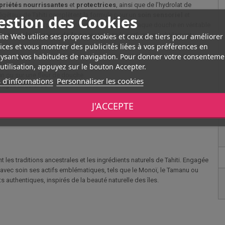
priétés
nourrissantes
et
protectrices
, ainsi que de l’hydrolat de
 végétaux de Tahiti complètent la formule pour un
soin
sensoriel
et
estion des Cookies
ément les plages polynésiennes, transformant chaque douche en véritable
ite Web utilise ses propres cookies et ceux de tiers pour améliorer
éserver la douceur de la peau
, tout en la parfumant subtilement.
ices et vous montrer des publicités liées à vos préférences en
ysant vos habitudes de navigation. Pour donner votre consenteme
utilisation, appuyez sur le bouton Accepter.
n ou sur une fleur de douche.
 d'informations
Personnaliser les cookies
ages circulaires
J'ACCEPTE
n, pour toute la famille. Pour prolonger la sensation de bien-être,
t les traditions ancestrales et les ingrédients naturels de Tahiti. Engagée
ne avec soin ses actifs emblématiques, tels que le Monoï, le Tamanu ou
ts authentiques, inspirés de la beauté naturelle des îles.