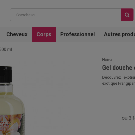
Cheveux
Corps
Professionnel
Autres prod
 500 ml
Heïva
Gel douche e
Découvrez l’exotis
exotique Frangipanie