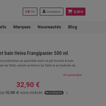
FR
Connexion
0,00 €
uits
Marques
Nouveautés
Blog
t bain Heiva Frangipanier 500 ml
me polynésien au quotidien avec ce gel douche & bain
r de Tahiti, enrichi en Monoï de Tahiti et en hydrolat de ...
En savoir plus
32,90 €