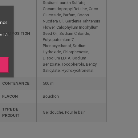
Sodium Laureth Sulfate,
Cocamidopropyl Betaine, Coco-
Glucoside, Parfum, Cocos
Nucifera Oil, Gardenia Tahitensis
 nos
Flower, Calophyllum Inophyllum
COMPOSITION
Seed Oil, Sodium Chloride,
nt à
Polyquaternium-7,
Phenoxyethanol, Sodium
Hydroxide, Chlorphenesin,
Disodium EDTA, Sodium
Benzoate, Tocopherols, Benzyl
Salicylate, Hydroxycitronellal.
CONTENANCE
500 ml
FLACON
Bouchon
TYPE DE
Gel douche, Pour le bain
PRODUIT