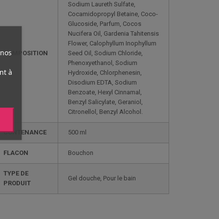
Sodium Laureth Sulfate,
Cocamidopropyl Betaine, Coco-
Glucoside, Parfum, Cocos
Nucifera Oil, Gardenia Tahitensis
Flower, Calophyllum Inophyllum
 nos
COMPOSITION
Seed Oil, Sodium Chloride,
Phenoxyethanol, Sodium
nt à
Hydroxide, Chlorphenesin,
Disodium EDTA, Sodium
Benzoate, Hexyl Cinnamal,
Benzyl Salicylate, Geraniol,
Citronellol, Benzyl Alcohol.
CONTENANCE
500 ml
FLACON
Bouchon
TYPE DE
Gel douche, Pour le bain
PRODUIT