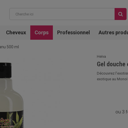
Cheveux
Corps
Professionnel
Autres prod
manu 500 ml
Heïva
Gel douche 
Découvrez l’exotis
exotique au Monoï 