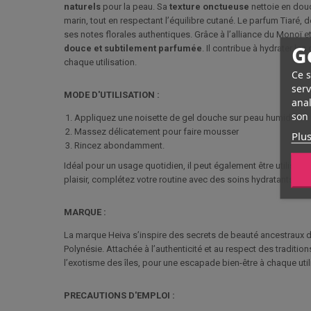
naturels
pour la peau. Sa
texture onctueuse
nettoie en douc
marin, tout en respectant l’équilibre cutané. Le parfum Tiaré,
ses notes florales authentiques. Grâce à l’alliance du Monoï e
G
douce et subtilement parfumée
. Il contribue à hydrater l
chaque utilisation.
Ce s
serv
MODE D'UTILISATION :
anal
son 
Appliquez une noisette de gel douche sur peau humide
Massez délicatement pour faire mousser
Plus
Rincez abondamment.
Idéal pour un usage quotidien, il peut également être utilisé
plaisir, complétez votre routine avec des soins hydratants à 
MARQUE :
La marque Heiva s’inspire des secrets de beauté ancestraux de
Polynésie. Attachée à l’authenticité et au respect des tradition
l’exotisme des îles, pour une escapade bien-être à chaque util
PRECAUTIONS D'EMPLOI :