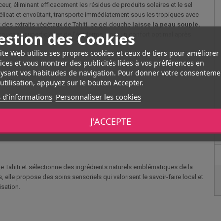
eur, éliminant efficacement les résidus de produits solaires et le sel
 délicat et envoûtant, transporte immédiatement sous les tropiques avec
t des extraits végétaux de Tahiti, ce gel douche
laisse la peau souple,
estion des Cookies
es couches superficielles de l’épiderme, pour un confort optimal après
ite Web utilise ses propres cookies et ceux de tiers pour améliorer
ices et vous montrer des publicités liées à vos préférences en
ysant vos habitudes de navigation. Pour donner votre consenteme
utilisation, appuyez sur le bouton Accepter.
 d'informations
Personnaliser les cookies
 en bain moussant pour un moment de détente exotique. Pour prolonger le
J'ACCEPTE
base de Monoï.
 Tahiti et sélectionne des ingrédients naturels emblématiques de la
s, elle propose des soins sensoriels qui valorisent le savoir-faire local et
isation.