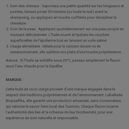
Soin des cheveux : Vaporisez une petite quantité sur les longueurs et
pointes, laissez poser 30 minutes (ou toute la nuit) avant le
shampoing, ou appliquez en touche coiffante pour discipliner la
chevelure.
Soin de la peau : Appliquez quotidiennement sur une peau propre en
massant délicatement. L’huile nourrit et hydrate les couches
superficielles de l’épiderme tout en laissant un voile satiné.
Usage alimentaire : Idéale pour la cuisson douce ou en
assaisonnement, elle sublime vos plats d’une touche polynésienne.
Astuce : Si l’huile se solidifie sous 20°C, passez simplement le flacon
sous l’eau chaude pour la liquéfier.
MARQUE :
Cette huile de coco vierge provient d’une marque engagée dans le
respect des traditions polynésiennes et de l’environnement. Labellisée
Biopasifika, elle garantit une production artisanale, sans conservateur,
qui valorise le savoir-faire local des Tuamotu. Chaque flacon incarne
l’authenticité des îles et la richesse de leur biodiversité, pour une
expérience de soin naturelle et responsable.