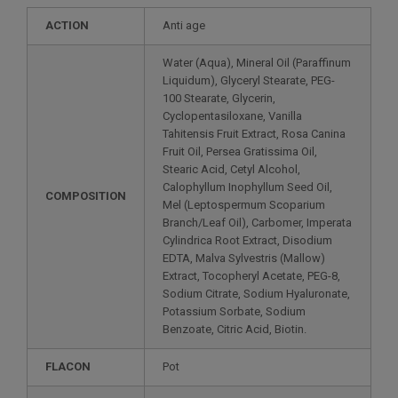
ACTION
Anti age
Water (Aqua), Mineral Oil (Paraffinum
Liquidum), Glyceryl Stearate, PEG-
100 Stearate, Glycerin,
Cyclopentasiloxane, Vanilla
Tahitensis Fruit Extract, Rosa Canina
Fruit Oil, Persea Gratissima Oil,
Stearic Acid, Cetyl Alcohol,
Calophyllum Inophyllum Seed Oil,
COMPOSITION
Mel (Leptospermum Scoparium
Branch/Leaf Oil), Carbomer, Imperata
Cylindrica Root Extract, Disodium
EDTA, Malva Sylvestris (Mallow)
Extract, Tocopheryl Acetate, PEG-8,
Sodium Citrate, Sodium Hyaluronate,
Potassium Sorbate, Sodium
Benzoate, Citric Acid, Biotin.
FLACON
Pot