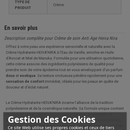
TYPE DE
Crème
PRODUIT
En savoir plus
Description complète pour Crème de soin Anti Age Heiva Nira
Offrez à votre peau une expérience sensorielle et naturelle avec la
Crème Hydratante HEIVA’NIRA à l’Eau de Vanille, enrichie en Huile
d’Avocat et Miel de Manuka. Formulée pour une utilisation quotidienne,
cette crème associe des ingrédients polynésiens de qualité pour
prendre soin de votre épiderme tout en vous enveloppant d’un parfum
doux
et
exotique
. Sa texture onctueuse pénètre rapidement pour une
sensation de confort
immédiat, idéale pour les peaux en quête de
douceur et d’éclat naturel.
La Crème Hydratante HEIVA’NIRA incarne l’alliance de la tradition
polynésienne et de la cosmétique naturelle. Sa formule unique contient
de l’eau de vanille, reconnue pour ses propriétés
apaisantes
et
Gestion des Cookies
parfumantes
, de l’huile d’avocat nourrissante, et du miel de Manuka,
réputé pour ses
vertus
antioxydantes
et
réparatrices
. Ce complexe
Ce site Web utilise ses propres cookies et ceux de tiers