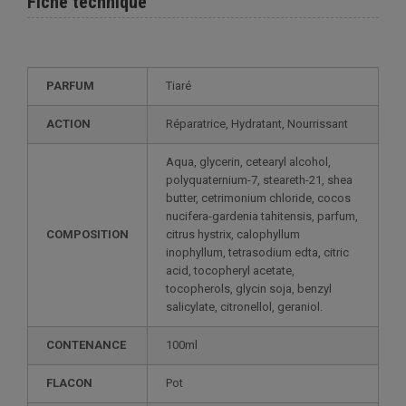
Fiche technique
PARFUM
Tiaré
ACTION
Réparatrice, Hydratant, Nourrissant
Aqua, glycerin, cetearyl alcohol,
polyquaternium-7, steareth-21, shea
butter, cetrimonium chloride, cocos
nucifera-gardenia tahitensis, parfum,
COMPOSITION
citrus hystrix, calophyllum
inophyllum, tetrasodium edta, citric
acid, tocopheryl acetate,
tocopherols, glycin soja, benzyl
salicylate, citronellol, geraniol.
CONTENANCE
100ml
FLACON
Pot