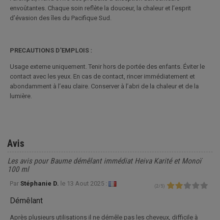
envoûtantes. Chaque soin reflète la douceur, la chaleur et l’esprit
d’évasion des îles du Pacifique Sud.
PRECAUTIONS D'EMPLOIS :
Usage externe uniquement. Tenir hors de portée des enfants. Éviter le
contact avec les yeux. En cas de contact, rincer immédiatement et
abondamment à l’eau claire. Conserver à l’abri de la chaleur et de la
lumière.
Avis
Les avis pour Baume démêlant immédiat Heiva Karité et Monoï
100 ml
Par
Stéphanie D.
le
13 Aout 2025 :
(
2
/
5
)
Démêlant
Après plusieurs utilisations il ne démêle pas les cheveux, difficile à