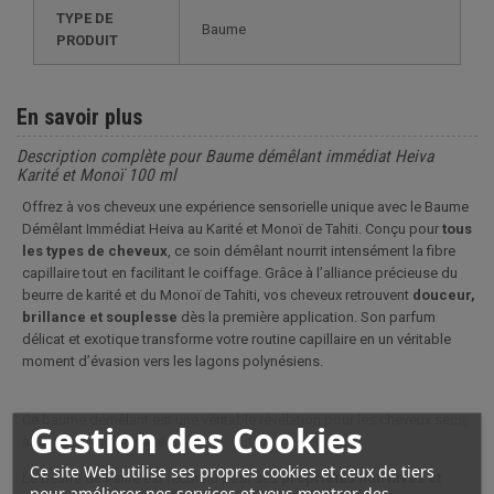
TYPE DE
Baume
PRODUIT
En savoir plus
Description complète pour Baume démêlant immédiat Heiva
Karité et Monoï 100 ml
Offrez à vos cheveux une expérience sensorielle unique avec le Baume
Démêlant Immédiat Heiva au Karité et Monoï de Tahiti. Conçu pour
tous
les types de cheveux
, ce soin démêlant nourrit intensément la fibre
capillaire tout en facilitant le coiffage. Grâce à l’alliance précieuse du
beurre de karité et du Monoï de Tahiti, vos cheveux retrouvent
douceur,
brillance et souplesse
dès la première application. Son parfum
délicat et exotique transforme votre routine capillaire en un véritable
moment d’évasion vers les lagons polynésiens.
Ce baume démêlant est une véritable révélation pour les cheveux secs,
Gestion des Cookies
abîmés ou indisciplinés.
Ce site Web utilise ses propres cookies et ceux de tiers
Le beurre de karité est reconnu pour ses
propriétés nutritives et
pour améliorer nos services et vous montrer des