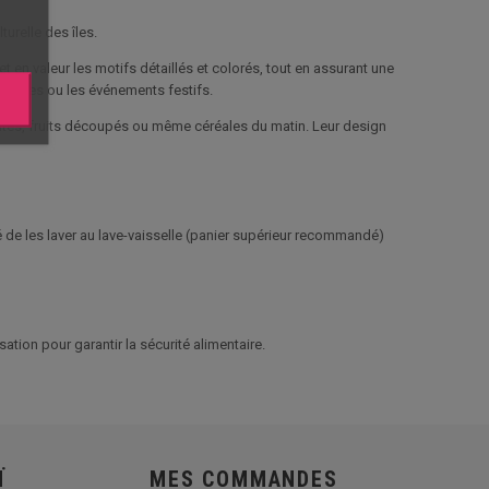
turelle des îles.
et en valeur les motifs détaillés et colorés, tout en assurant une
ue-niques ou les événements festifs.
antes, fruits découpés ou même céréales du matin. Leur design
lé de les laver au lave-vaisselle (panier supérieur recommandé)
sation pour garantir la sécurité alimentaire.
Ï
MES COMMANDES