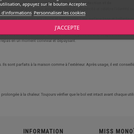
ynésiens traditionnels,
symbole de force, de protection et de
utilisation, appuyez sur le bouton Accepter.
ise, reproduit en couleur, ajoute une note d’authenticité et célèbre l’identité cul
 d'informations
Personnaliser les cookies
ulièrement résistants aux chocs et aux rayures. Leur surface lisse et brillante m
 transporter, ce qui en fait un choix idéal pour les repas en extérieur, les piq
J'ACCEPTE
toutes vos envies culinaires : salades fraîches, poke bowls, soupes réconfort
e repas en un moment convivial et dépaysant.
 Ils sont parfaits à la maison comme à l’extérieur. Après usage, il est conseil
prolongée à la chaleur. Toujours vérifier que le bol est intact avant chaque utili
INFORMATION
MISS MONO