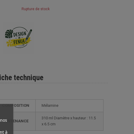
Rupture de stock
iche technique
COMPOSITION
Mélamine
310 ml Diamètre x hauteur : 11.5
 nos
CONTENANCE
x 6.5 cm
nt à