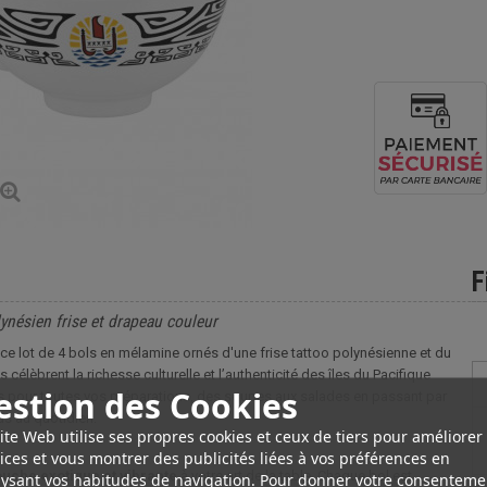
F
ynésien frise et drapeau couleur
c ce lot de 4 bols en mélamine ornés d'une frise tattoo polynésienne et du
célèbrent la richesse culturelle et l’authenticité des îles du Pacifique
estion des Cookies
aits pour toutes vos préparations, des soupes aux salades en passant par
as au quotidien.
ite Web utilise ses propres cookies et ceux de tiers pour améliorer
ices et vous montrer des publicités liées à vos préférences en
ouche exotique et vibrante
à votre art de la table. Chaque bol est
ysant vos habitudes de navigation. Pour donner votre consenteme