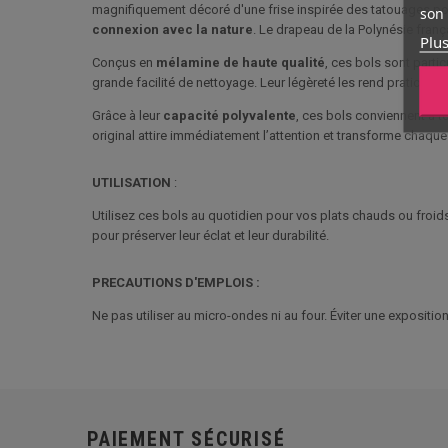
magnifiquement décoré d'une frise inspirée des tatouages pol
son 
connexion avec la nature
. Le drapeau de la Polynésie frança
Plus
Conçus en
mélamine de haute qualité
, ces bols sont partic
grande facilité de nettoyage. Leur légèreté les rend pratiques à
Grâce à leur
capacité polyvalente
, ces bols conviennent à 
original attire immédiatement l’attention et transforme chaqu
UTILISATION
:
Utilisez ces bols au quotidien pour vos plats chauds ou froids.
pour préserver leur éclat et leur durabilité.
PRECAUTIONS D'EMPLOIS :
Ne pas utiliser au micro-ondes ni au four. Éviter une exposition 
PAIEMENT SÉCURISÉ