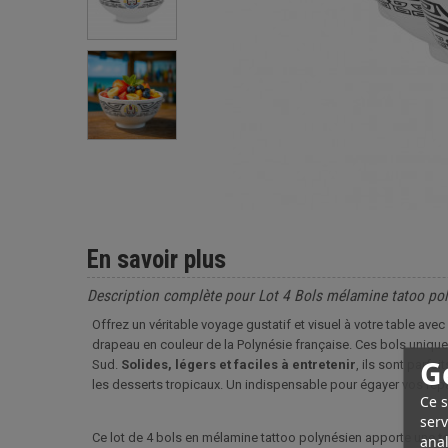
En savoir plus
Description complète pour Lot 4 Bols mélamine tatoo pol
Offrez un véritable voyage gustatif et visuel à votre table ave
drapeau en couleur de la Polynésie française. Ces bols uniques 
G
Sud.
Solides, légers et faciles à entretenir
, ils sont parf
les desserts tropicaux. Un indispensable pour égayer vos rep
Ce s
serv
Ce lot de 4 bols en mélamine tattoo polynésien apporte une
t
anal