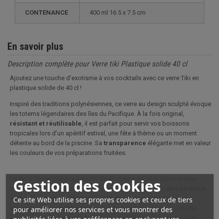
CONTENANCE
400 ml 16.5 x 7.5 cm
En savoir plus
Description complète pour Verre tiki Plastique solide 40 cl
Ajoutez une touche d'exotisme à vos cocktails avec ce verre Tiki en
plastique solide de 40 cl !
Inspiré des traditions polynésiennes, ce verre au design sculpté évoque
les totems légendaires des îles du Pacifique. À la fois original,
résistant et réutilisable
, il est parfait pour servir vos boissons
tropicales lors d’un apéritif estival, une fête à thème ou un moment
détente au bord de la piscine. Sa
transparence
élégante met en valeur
les couleurs de vos préparations fruitées.
Ce verre Tiki en plastique rigide de 40 cl est bien plus qu’un simple
Gestion des Cookies
contenant : c’est une véritable invitation au voyage. Son
design totem
authentique
est directement inspiré de la culture polynésienne,
Ce site Web utilise ses propres cookies et ceux de tiers
apportant une ambiance exotique et festive à toutes vos boissons.
pour améliorer nos services et vous montrer des
Fabriqué en plastique solide de haute qualité, ce verre est à la fois