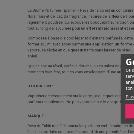
La Brume Parfumée Tipanier – Reva de Tahiti est un concentr
floral frais et délicat. Sa fragrance, inspirée de la fleur de Ti
légèrement poudrée, qui évoque les bouquets fleuris traditionn
tout au long de la journée pour un
effet rafraîchissant et se
Composée à base d’alcool léger et d’extraits parfumés, cette 
format 125 ml avec spray permet une
application uniforme 
vaporeuse sèche en quelques instants sans laisser de résidu, t
soleil.
G
Que ce soit au réveil, après la douche, ou en milieu de journ
Ce s
moments bien-être, tout en vous enveloppant d’une aura subtil
serv
anal
UTILISATION :
son 
Plus
Vaporiser généreusement sur le corps, à quelques centimètres d
parfumer subtilement. Ne pas vaporiser sur le visage. Pour un
MARQUE :
Reva de Tahiti met à l’honneur les parfums emblématiques de l
îles. Les produits sont pensés pour offrir une parenthèse d’év