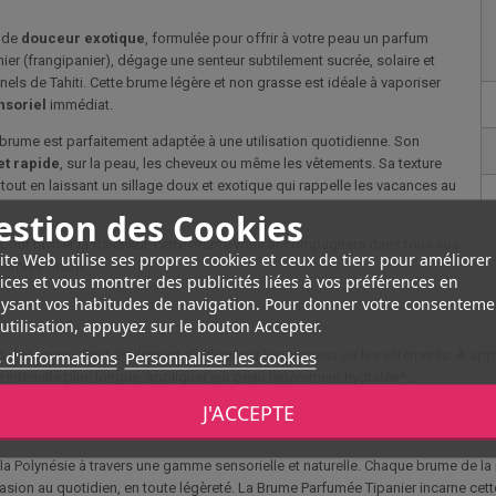
é de
douceur exotique
, formulée pour offrir à votre peau un parfum
panier (frangipanier), dégage une senteur subtilement sucrée, solaire et
els de Tahiti. Cette brume légère et non grasse est idéale à vaporiser
nsoriel
immédiat.
brume est parfaitement adaptée à une utilisation quotidienne. Son
et rapide
, sur la peau, les cheveux ou même les vêtements. Sa texture
out en laissant un sillage doux et exotique qui rappelle les vacances au
estion des Cookies
ée pour raviver la fraîcheur, cette brume vous accompagnera dans tous vos
ite Web utilise ses propres cookies et ceux de tiers pour améliorer
ement fleurie.
ices et vous montrer des publicités liées à vos préférences en
ysant vos habitudes de navigation. Pour donner votre consenteme
utilisation, appuyez sur le bouton Accepter.
 d'informations
Personnaliser les cookies
e la peau. Peut également s’utiliser sur les cheveux ou les vêtements. À appli
e intensité plus longue, appliquer sur peau légèrement hydratée*.
J'ACCEPTE
a Polynésie à travers une gamme sensorielle et naturelle. Chaque brume de la m
asion au quotidien, en toute légèreté. La Brume Parfumée Tipanier incarne cette