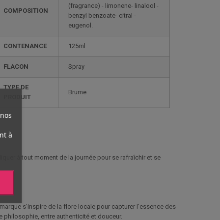
(fragrance) - limonene- linalool -
COMPOSITION
benzyl benzoate- citral -
eugenol.
CONTENANCE
125ml
FLACON
Spray
TYPE DE
Brume
PRODUIT
 nos
nt à
quer à tout moment de la journée pour se rafraîchir et se
arque s’inspire de la flore locale pour capturer l’essence des
 philosophie, entre authenticité et douceur.