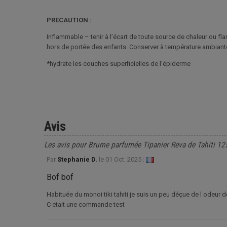
PRECAUTION :
Inflammable – tenir à l’écart de toute source de chaleur ou f
hors de portée des enfants. Conserver à température ambiante e
*hydrate les couches superficielles de l’épiderme
Avis
Les avis pour Brume parfumée Tipanier Reva de Tahiti 12
Par
Stephanie D.
le
01 Oct. 2025 :
Bof bof
Habituée du monoi tiki tahiti je suis un peu déçue de l odeur 
C etait une commande test