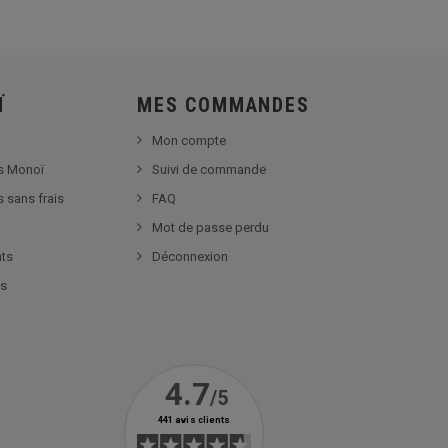
Ï
MES COMMANDES
Mon compte
s Monoï
Suivi de commande
s sans frais
FAQ
Mot de passe perdu
nts
Déconnexion
es