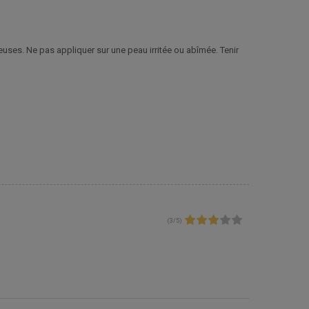
euses. Ne pas appliquer sur une peau irritée ou abîmée. Tenir
(
3
/
5
)