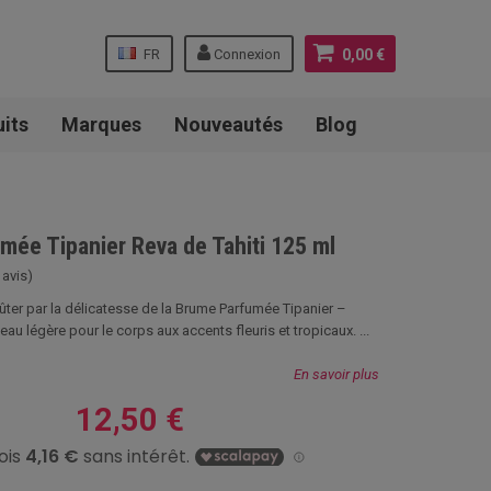
FR
Connexion
0,00 €
uits
Marques
Nouveautés
Blog
mée Tipanier Reva de Tahiti 125 ml
 avis)
ter par la délicatesse de la Brume Parfumée Tipanier –
eau légère pour le corps aux accents fleuris et tropicaux. ...
En savoir plus
12,50 €