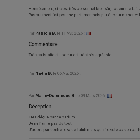
Honnêtement, et c est très personnel bien sûr, l odeur me fai
Pas vraiment fait pour se parfumer mais plutôt pour masquer 
Par
Patricia B.
le
11 Avr. 2026 :
Commentaire
Très satisfaite et l odeur est très très agréable.
Par
Nadia B.
le
06 Avr. 2026 :
Par
Marie-Dominique B.
le
09 Mars 2026 :
Déception
Très déçue par ce parfum.
Je ne l'aime pas du tout
J'adore par contre rêva de Tahiti mais qui n' existe pas en par