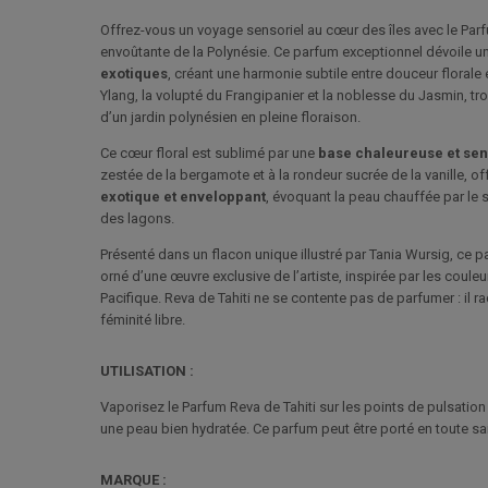
Offrez-vous un voyage sensoriel au cœur des îles avec le Parfum
envoûtante de la Polynésie. Ce parfum exceptionnel dévoile 
exotiques
, créant une harmonie subtile entre douceur florale 
Ylang, la volupté du Frangipanier et la noblesse du Jasmin, tr
d’un jardin polynésien en pleine floraison.
Ce cœur floral est sublimé par une
base chaleureuse et sen
zestée de la bergamote et à la rondeur sucrée de la vanille, of
exotique et enveloppant
, évoquant la peau chauffée par le so
des lagons.
Présenté dans un flacon unique illustré par Tania Wursig, ce 
orné d’une œuvre exclusive de l’artiste, inspirée par les couleu
Pacifique. Reva de Tahiti ne se contente pas de parfumer : il ra
féminité libre.
UTILISATION :
Vaporisez le Parfum Reva de Tahiti sur les points de pulsation
une peau bien hydratée. Ce parfum peut être porté en toute s
MARQUE :