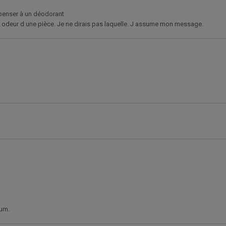
t penser à un déodorant
l odeur d une pièce. Je ne dirais pas laquelle. J assume mon message.
fum.