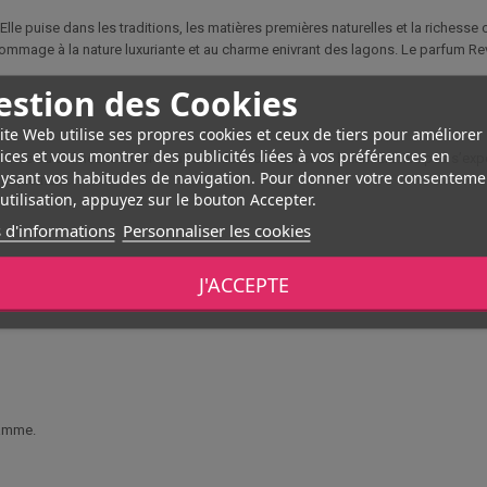
lle puise dans les traditions, les matières premières naturelles et la richesse 
mage à la nature luxuriante et au charme enivrant des lagons. Le parfum Reva 
estion des Cookies
ite Web utilise ses propres cookies et ceux de tiers pour améliorer
ices et vous montrer des publicités liées à vos préférences en
irritée ou abîmée. Conserver à l’abri de la chaleur et de la lumière. Ne pas s’e
ysant vos habitudes de navigation. Pour donner votre consenteme
 uniquement.
utilisation, appuyez sur le bouton Accepter.
 d'informations
Personnaliser les cookies
J'ACCEPTE
gamme.