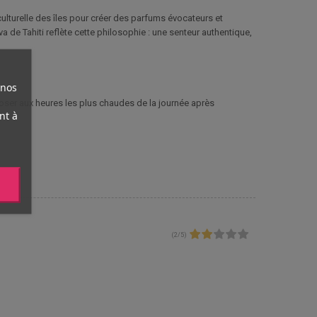
culturelle des îles pour créer des parfums évocateurs et
de Tahiti reflète cette philosophie : une senteur authentique,
 nos
xposer aux heures les plus chaudes de la journée après
nt à
(
2
/
5
)