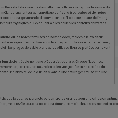
 Reva de Tahiti, une création olfactive raffinée qui capture la sensualité
un mélange enchanteur et hypnotique de
fleurs tropicales et de notes
et profondeur gourmande. Il s’ouvre sur la délicatesse solaire de l’Ylang
ois fleurs mythiques qui évoquent à elles seules les senteurs enivrantes
suelle
où les notes terreuses de noix de coco, mêlées à la fraîcheur
frent une signature olfactive addictive. Le parfum laisse un
sillage doux,
leil, les plages de sable blanc et les effluves florales portées par le vent
parfum devient également une pièce artistique rare. Chaque flacon est
rs vibrantes, les textures naturelles et les visages féminins des îles du
conte une histoire, celle d’un art vivant, d’une nature généreuse et d’une
 tels que le cou, les poignets ou derrière les oreilles pour une diffusion opti
aison, mais révèle toute sa splendeur durant les mois chauds, où ses notes ex