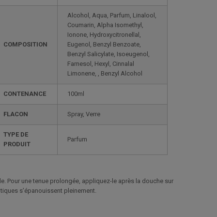
Alcohol, Aqua, Parfum, Linalool,
Coumarin, Alpha Isomethyl,
Ionone, Hydroxycitronellal,
COMPOSITION
Eugenol, Benzyl Benzoate,
Benzyl Salicylate, Isoeugenol,
Farnesol, Hexyl, Cinnalal
Limonene, , Benzyl Alcohol
CONTENANCE
100ml
FLACON
Spray, Verre
TYPE DE
Parfum
PRODUIT
male. Pour une tenue prolongée, appliquez-le après la douche sur
otiques s’épanouissent pleinement.