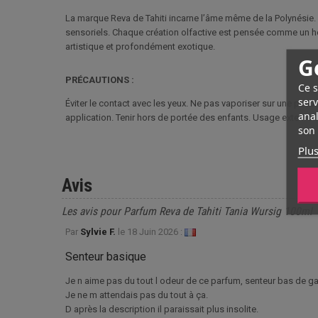
La marque Reva de Tahiti incarne l’âme même de la Polynésie. E
sensoriels. Chaque création olfactive est pensée comme un hom
artistique et profondément exotique.
G
PRÉCAUTIONS :
Ce s
serv
Éviter le contact avec les yeux. Ne pas vaporiser sur une peau 
anal
application. Tenir hors de portée des enfants. Usage externe
son 
Plus
Avis
Les avis pour Parfum Reva de Tahiti Tania Wursig 100ml
Par
Sylvie F.
le
18 Juin 2026 :
Senteur basique
Je n aime pas du tout l odeur de ce parfum, senteur bas de 
Je ne m attendais pas du tout à ça.
D après la description il paraissait plus insolite.