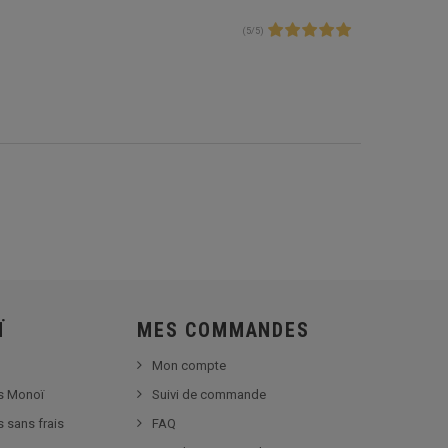
(
5
/
5
)
Ï
MES COMMANDES
Mon compte
s Monoï
Suivi de commande
s sans frais
FAQ