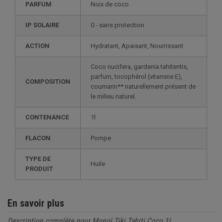
PARFUM
Noix de coco
IP SOLAIRE
0 - sans protection
ACTION
Hydratant, Apaisant, Nourrissant
Coco nucifera, gardenia tahitentis,
parfum, tocophérol (vitamine E),
COMPOSITION
coumarin** naturellement présent de
le milieu naturel.
CONTENANCE
1l
FLACON
Pompe
TYPE DE
Huile
PRODUIT
En savoir plus
Description complète pour Monoï Tiki Tahiti Coco 1L