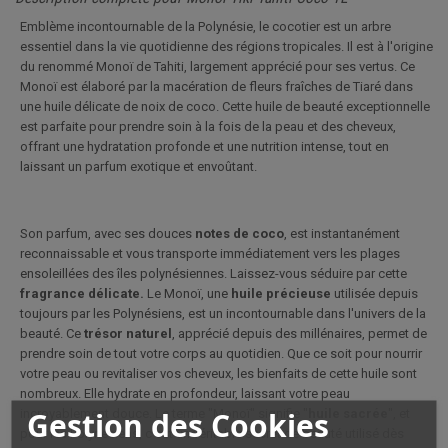
Emblème incontournable de la Polynésie, le cocotier est un arbre
essentiel dans la vie quotidienne des régions tropicales. Il est à l'origine
du renommé Monoï de Tahiti, largement apprécié pour ses vertus. Ce
Monoï est élaboré par la macération de fleurs fraîches de Tiaré dans
une huile délicate de noix de coco. Cette huile de beauté exceptionnelle
est parfaite pour prendre soin à la fois de la peau et des cheveux,
offrant une hydratation profonde et une nutrition intense, tout en
laissant un parfum exotique et envoûtant.
Son parfum, avec ses douces
notes de coco
, est instantanément
reconnaissable et vous transporte immédiatement vers les plages
ensoleillées des îles polynésiennes. Laissez-vous séduire par cette
fragrance délicate.
Le Monoï, une
huile précieuse
utilisée depuis
toujours par les Polynésiens, est un incontournable dans l'univers de la
beauté. Ce
trésor naturel
, apprécié depuis des millénaires, permet de
prendre soin de tout votre corps au quotidien. Que ce soit pour nourrir
votre peau ou revitaliser vos cheveux, les bienfaits de cette huile sont
nombreux. Elle hydrate en profondeur, laissant votre peau
Gestion des Cookies
incroyablement douce. Le terme "Monoï" signifie "
huile sacrée
", et
pour les Polynésiens, c'est un véritable secret de beauté utilisé dès