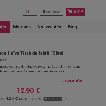
FR
Connexion
0,00 €
uits
Marques
Nouveautés
Blog
ce Heïva Tiaré de tahiti 150ml
avis)
rieur avec l'Eau d'Ambiance Heïva Tiaré de Tahiti 150ml, une
 la marque Heïva. Cette eau parfumante sans alcool ...
En savoir plus
12,90 €