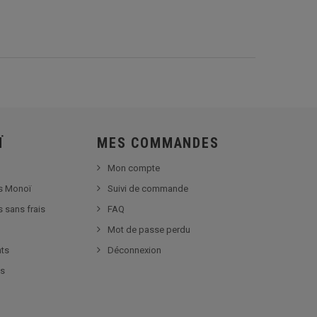
Ï
MES COMMANDES
Mon compte
s Monoï
Suivi de commande
s sans frais
FAQ
Mot de passe perdu
nts
Déconnexion
es