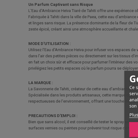
Un Parfum Captivant sans Risque
L'Eau d'Ambiance Heïva Tiaré de Tahiti offre une expérience o
Fabriquée à Tahiti dans la ville de Paea, cette eau d'ambianc
et linges sans risque. La présence dominante de la fleur de Ti
zeste épicé, créant ainsi une atmosphère accueillante et chal
MODE D'UTILISATION :
Utilisez l'Eau d'Ambiance Heïva pour infuser vos espaces de vi
dans l'air des petites pièces ou directement sur les tissus d'i
en fait un choix sûr et efficace pour parfumer l'intérieur des 
privilégiez les petits espaces où le parfum pourra se déployer
G
LA MARQUE :
Ce s
La Savonnerie de Tahiti, créateur de cette eau d'ambiance, est
serv
Spécialisée dans les produits artisanaux, cette marque captur
anal
respectueuses de l'environnement, offrant une touche de par
son 
Plus
PRECAUTIONS D'EMPLOI :
Bien que sans alcool, il est conseillé de tester le spray sur un
surfaces vernies ou peintes pour prévenir tout risque de tach