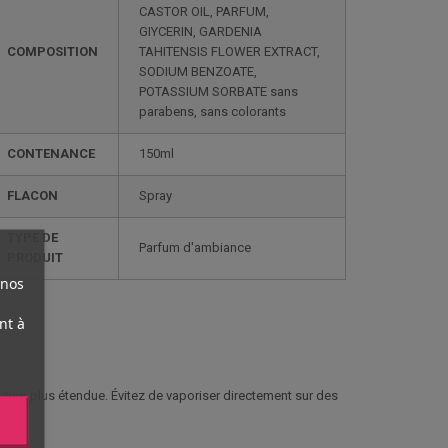
CASTOR OIL, PARFUM,
GIYCERIN, GARDENIA
COMPOSITION
TAHITENSIS FLOWER EXTRACT,
SODIUM BENZOATE,
POTASSIUM SORBATE sans
parabens, sans colorants
CONTENANCE
150ml
FLACON
Spray
TYPE DE
Parfum d'ambiance
PRODUIT
 nos
nt à
isation plus étendue. Évitez de vaporiser directement sur des