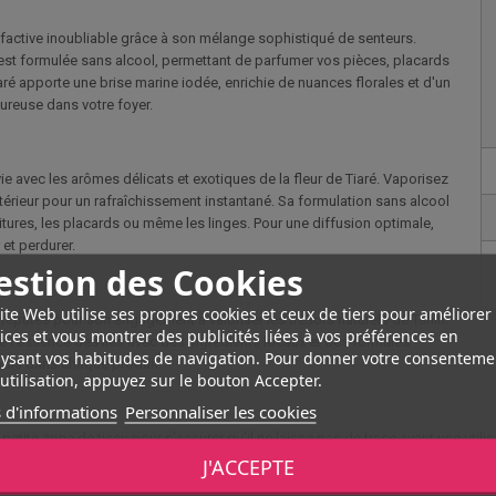
lfactive inoubliable grâce à son mélange sophistiqué de senteurs.
e est formulée sans alcool, permettant de parfumer vos pièces, placards
aré apporte une brise marine iodée, enrichie de nuances florales et d'un
eureuse dans votre foyer.
e avec les arômes délicats et exotiques de la fleur de Tiaré. Vaporisez
ntérieur pour un rafraîchissement instantané. Sa formulation sans alcool
voitures, les placards ou même les linges. Pour une diffusion optimale,
 et perdurer.
estion des Cookies
ite Web utilise ses propres cookies et ceux de tiers pour améliorer
 réputée pour son engagement à valoriser les trésors naturels de Tahiti.
ices et vous montrer des publicités liées à vos préférences en
e l'essence des îles avec des ingrédients locaux et des formules
ysant vos habitudes de navigation. Pour donner votre consenteme
adis dans chaque produit.
utilisation, appuyez sur le bouton Accepter.
 d'informations
Personnaliser les cookies
e petite zone de tissu pour s'assurer qu'il ne laisse pas de trace avant une util
e ou de dégradation.
J'ACCEPTE