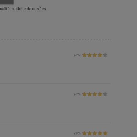
ualité exotique de nos îles.
(
4
/
5
)
(
4
/
5
)
(
5
/
5
)