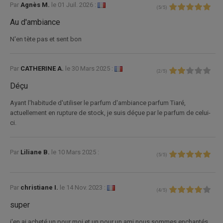
Par
Agnès M.
le
01 Juil. 2026 :
(
5
/
5
)
Au d'ambiance
N'en tète pas et sent bon
Par
CATHERINE A.
le
30 Mars 2025 :
(
2
/
5
)
Déçu
Ayant l'habitude d'utiliser le parfum d'ambiance parfum Tiaré,
actuellement en rupture de stock, je suis déçue par le parfum de celui-
ci.
Par
Liliane B.
le
10 Mars 2025 :
(
5
/
5
)
Par
christiane I.
le
14 Nov. 2023 :
(
4
/
5
)
super
j'en ai acheté un pour moi et un pour un ami nous sommes enchantés