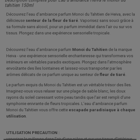
tahitien 150ml
Découvrez l'eau d'ambiance parfum Monoi du Tahitien de Heiva, avec la
délicieuse
senteur de la fleur de tiaré
. Vaporisez sans souci grâce à
sa formule sans alcool, pour un parfum immédiat dans l'air ou sur vos
tissus. Plongez dans une expérience sensorielle tropicale.
Découvrez l'eau d'ambiance parfum
Monoi du Tahitien
de la marque
Heiva - une expérience sensorielle enchanteresse qui transformera vos
intérieurs en véritables paradis exotiques. Plongez dans l'atmosphère
envoûtante des îles lointaines et laissez-vous transporter par les
arômes délicats de ce parfum unique au senteur de
fleur de tiaré
.
Le parfum exquis du Monoi du Tahitien est un véritable trésor des îles.
Imaginez-vous vous relaxer sur une plage de sable blanc, les doux
rayons du soleil caressant votre peau tandis que l'air est rempli d'une
symphonie enivrante de fleurs tropicales. L'eau d'ambiance parfum
Monoi du Tahitien vous offre cette
escapade paradisiaque à chaque
utilisation
.
UTILISATION PRECAUTION :
vaporiser le mélange dans l'air d'une pièce et sur vos tissus d'intérieur,