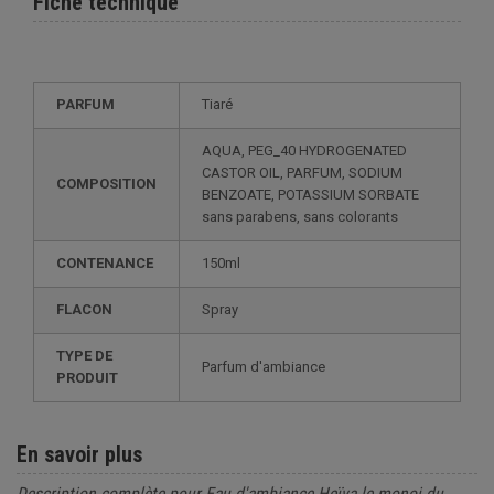
Fiche technique
PARFUM
Tiaré
AQUA, PEG_40 HYDROGENATED
CASTOR OIL, PARFUM, SODIUM
COMPOSITION
BENZOATE, POTASSIUM SORBATE
sans parabens, sans colorants
CONTENANCE
150ml
FLACON
Spray
TYPE DE
Parfum d'ambiance
PRODUIT
En savoir plus
Description complète pour Eau d'ambiance Heïva le monoi du