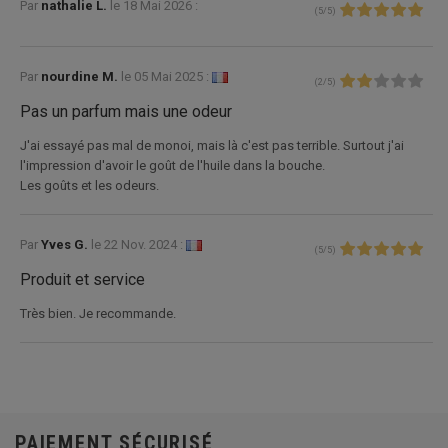
Par
nathalie L.
le
18 Mai 2026 :
(
5
/
5
)
Par
nourdine M.
le
05 Mai 2025 :
(
2
/
5
)
Pas un parfum mais une odeur
J'ai essayé pas mal de monoi, mais là c'est pas terrible. Surtout j'ai
l'impression d'avoir le goût de l'huile dans la bouche.
Les goûts et les odeurs.
Par
Yves G.
le
22 Nov. 2024 :
(
5
/
5
)
Produit et service
Très bien. Je recommande.
PAIEMENT SÉCURISÉ