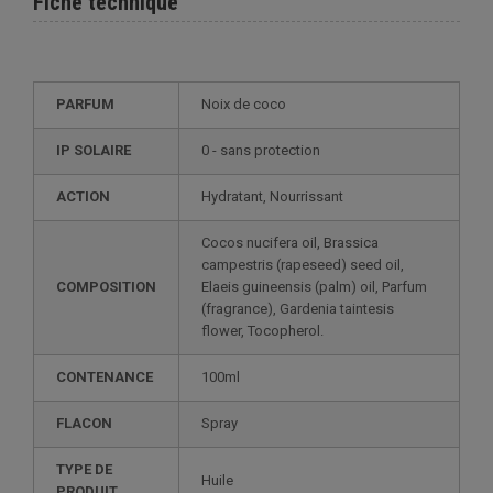
Fiche technique
PARFUM
Noix de coco
IP SOLAIRE
0 - sans protection
ACTION
Hydratant, Nourrissant
Cocos nucifera oil, Brassica
campestris (rapeseed) seed oil,
COMPOSITION
Elaeis guineensis (palm) oil, Parfum
(fragrance), Gardenia taintesis
flower, Tocopherol.
CONTENANCE
100ml
FLACON
Spray
TYPE DE
Huile
PRODUIT