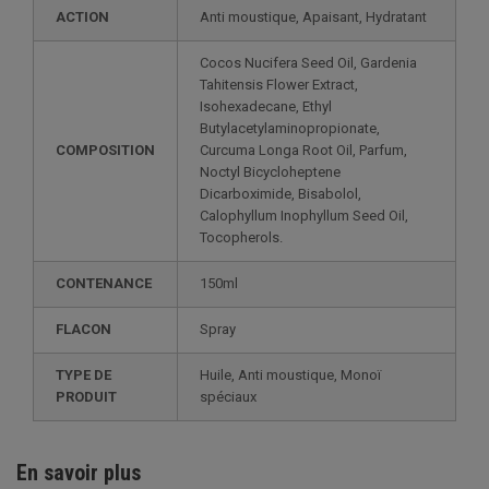
ACTION
Anti moustique, Apaisant, Hydratant
Cocos Nucifera Seed Oil, Gardenia
Tahitensis Flower Extract,
Isohexadecane, Ethyl
Butylacetylaminopropionate,
COMPOSITION
Curcuma Longa Root Oil, Parfum,
Noctyl Bicycloheptene
Dicarboximide, Bisabolol,
Calophyllum Inophyllum Seed Oil,
Tocopherols.
CONTENANCE
150ml
FLACON
Spray
TYPE DE
Huile, Anti moustique, Monoï
PRODUIT
spéciaux
En savoir plus