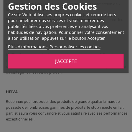
Gestion des Cookies
Une fois appliqué sur la peau le produit garantit une protection de 7
heures (testé en milieu tropical).
Ce site Web utilise ses propres cookies et ceux de tiers
Procurez-vous dès maintenant la solution ultime pour lutter contre les
pour améliorer nos services et vous montrer des
insectes et leurs piqûres.
publicités liées à vos préférences en analysant vos
habitudes de navigation. Pour donner votre consentement
à son utilisation, appuyez sur le bouton Accepter.
UTILISATION :
Plus d'informations
Personnaliser les cookies
L'utilisation est très simple, comme tous les autres produits anti
J'ACCEPTE
insectes il suffira juste d'en appliquer sur la peau en évitant les parties
sensibles et ouvertes (en cas de blessure). Son flacon en spray facilite
davantage l'utilisation du produit.
HEÏVA :
Reconnue pour proposer des produits de grande qualité la marque
possède de nombreuses gammes de produits, le stop insecte en fait
parti et saura vous convaincre et vous satisfaire avec ses performances
exceptionnelles !