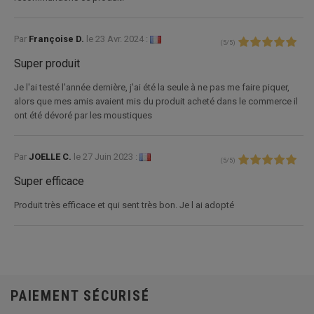
Par
Françoise D.
le
23 Avr. 2024 :
(
5
/
5
)
Super produit
Je l'ai testé l'année dernière, j'ai été la seule à ne pas me faire piquer,
alors que mes amis avaient mis du produit acheté dans le commerce il
ont été dévoré par les moustiques
Par
JOELLE C.
le
27 Juin 2023 :
(
5
/
5
)
Super efficace
Produit très efficace et qui sent très bon. Je l ai adopté
PAIEMENT SÉCURISÉ