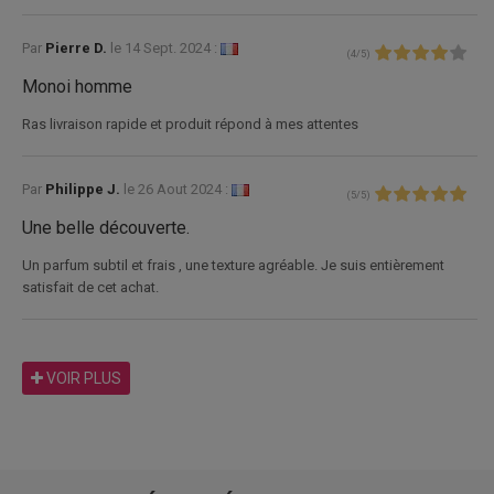
Par
Pierre D.
le
14 Sept. 2024 :
(
4
/
5
)
Monoi homme
Ras livraison rapide et produit répond à mes attentes
Par
Philippe J.
le
26 Aout 2024 :
(
5
/
5
)
Une belle découverte.
Un parfum subtil et frais , une texture agréable. Je suis entièrement
satisfait de cet achat.
VOIR PLUS