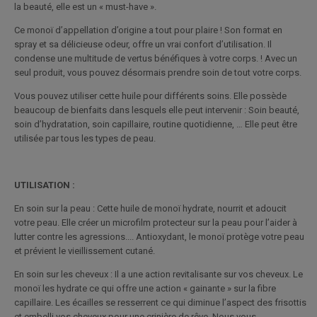
la beauté, elle est un « must-have ».
Ce monoï d’appellation d’origine a tout pour plaire ! Son format en
spray et sa délicieuse odeur, offre un vrai confort d’utilisation. Il
condense une multitude de vertus bénéfiques à votre corps. ! Avec un
seul produit, vous pouvez désormais prendre soin de tout votre corps.
Vous pouvez utiliser cette huile pour différents soins. Elle possède
beaucoup de bienfaits dans lesquels elle peut intervenir : Soin beauté,
soin d’hydratation, soin capillaire, routine quotidienne, … Elle peut être
utilisée par tous les types de peau.
UTILISATION :
En soin sur la peau : Cette huile de monoï hydrate, nourrit et adoucit
votre peau. Elle créer un microfilm protecteur sur la peau pour l’aider à
lutter contre les agressions.... Antioxydant, le monoï protège votre peau
et prévient le vieillissement cutané.
En soin sur les cheveux : Il a une action revitalisante sur vos cheveux. Le
monoï les hydrate ce qui offre une action « gainante » sur la fibre
capillaire. Les écailles se resserrent ce qui diminue l’aspect des frisottis
et embelli vos cheveux pour une crinière de rêve. Nous vous