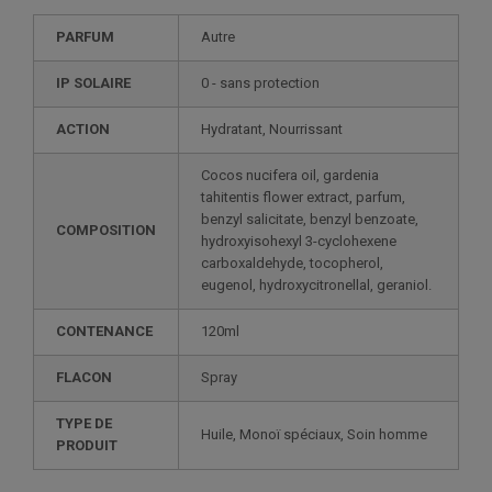
PARFUM
Autre
IP SOLAIRE
0 - sans protection
ACTION
Hydratant, Nourrissant
Cocos nucifera oil, gardenia
tahitentis flower extract, parfum,
benzyl salicitate, benzyl benzoate,
COMPOSITION
hydroxyisohexyl 3-cyclohexene
carboxaldehyde, tocopherol,
eugenol, hydroxycitronellal, geraniol.
CONTENANCE
120ml
FLACON
Spray
TYPE DE
Huile, Monoï spéciaux, Soin homme
PRODUIT