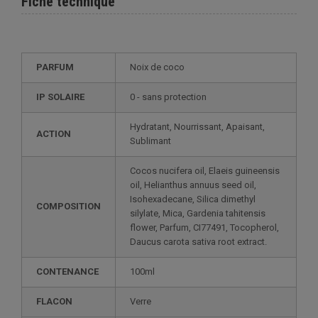
Fiche technique
PARFUM
Noix de coco
IP SOLAIRE
0 - sans protection
Hydratant, Nourrissant, Apaisant,
ACTION
Sublimant
Cocos nucifera oil, Elaeis guineensis
oil, Helianthus annuus seed oil,
Isohexadecane, Silica dimethyl
COMPOSITION
silylate, Mica, Gardenia tahitensis
flower, Parfum, CI77491, Tocopherol,
Daucus carota sativa root extract.
CONTENANCE
100ml
FLACON
Verre