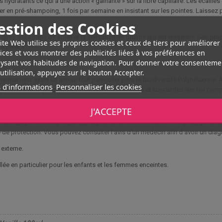
les hydratants ce qui a une action « gainante » sur la fibre capillaire. Les écaill
er en pré-shampoing, 1 fois par semaine en insistant sur les pointes. Laissez 
estion des Cookies
 dues aux coups de soleil et la sensation de brulure qui est ressentie. Ses pr
ite Web utilise ses propres cookies et ceux de tiers pour améliorer
« peler ».
ices et vous montrer des publicités liées à vos préférences en
ysant vos habitudes de navigation. Pour donner votre consenteme
utilisation, appuyez sur le bouton Accepter.
 pharmaciens ayant un amour tout particulier pour la biodiversité Polynésienne
 d'informations
Personnaliser les cookies
ngrédients de la pharmacopée de ces merveilleuses et luxuriantes îles qui com
J'ACCEPTE
 bronzage mais ce produit est dépourvu de filtres solaires et ne protège don
 de protection. Vous pouvez consulter l’avis d’un médecin afin d’avoir un diag
 externe.
lée en particulier pour les enfants et les femmes enceintes.