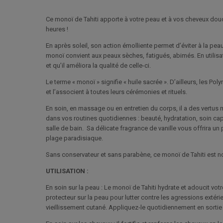
Ce monoï de Tahiti apporte à votre peau et à vos cheveux douce
heures !
En après soleil, son action émolliente permet d’éviter à la peau
monoï convient aux peaux sèches, fatigués, abimés. En utilisat
et qu’il améliora la qualité de celle-ci.
Le terme « monoï » signifie « huile sacrée ». D’ailleurs, les P
et l’associent à toutes leurs cérémonies et rituels.
En soin, en massage ou en entretien du corps, il a des vertus
dans vos routines quotidiennes : beauté, hydratation, soin capil
salle de bain. Sa délicate fragrance de vanille vous offrira 
plage paradisiaque.
Sans conservateur et sans parabène, ce monoï de Tahiti est non
UTILISATION :
En soin sur la peau : Le monoï de Tahiti hydrate et adoucit vot
protecteur sur la peau pour lutter contre les agressions extéri
vieillissement cutané. Appliquez-le quotidiennement en sort