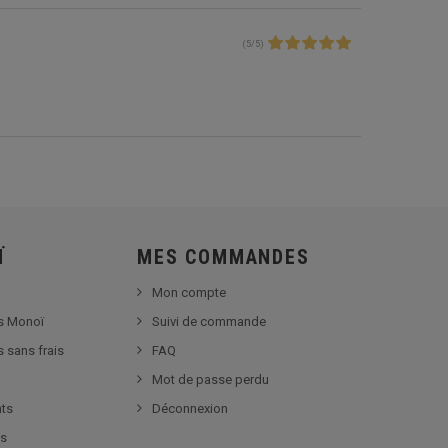
(
5
/
5
)
Ï
MES COMMANDES
Mon compte
s Monoï
Suivi de commande
s sans frais
FAQ
Mot de passe perdu
nts
Déconnexion
es