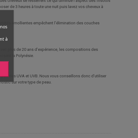
es des cheveux se resserrent ce qui diminue l’aspect des frisottis
poser de 3 heures à toute une nuit puis lavez vos cheveux à
opriétés émollientes empêchent l’élimination des couches
 nos
nt à
. Avec plus de 20 ans d’expérience, les compositions des
posent la Polynésie.
c pas des UVA et UVB. Nous vous conseillons donc d’utiliser
nostic sur votre type de peau.