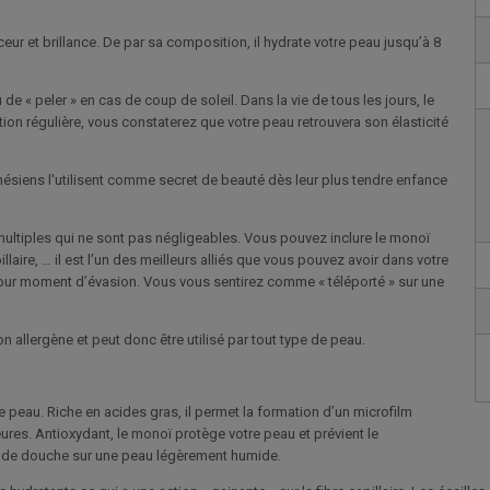
ur et brillance. De par sa composition, il hydrate votre peau jusqu’à 8
 de « peler » en cas de coup de soleil. Dans la vie de tous les jours, le
ion régulière, vous constaterez que votre peau retrouvera son élasticité
olynésiens l'utilisent comme secret de beauté dès leur plus tendre enfance
 multiples qui ne sont pas négligeables. Vous pouvez inclure le monoï
laire, … il est l’un des meilleurs alliés que vous pouvez avoir dans votre
un pur moment d’évasion. Vous vous sentirez comme « téléporté » sur une
 allergène et peut donc être utilisé par tout type de peau.
re peau. Riche en acides gras, il permet la formation d’un microfilm
eures. Antioxydant, le monoï protège votre peau et prévient le
ie de douche sur une peau légèrement humide.