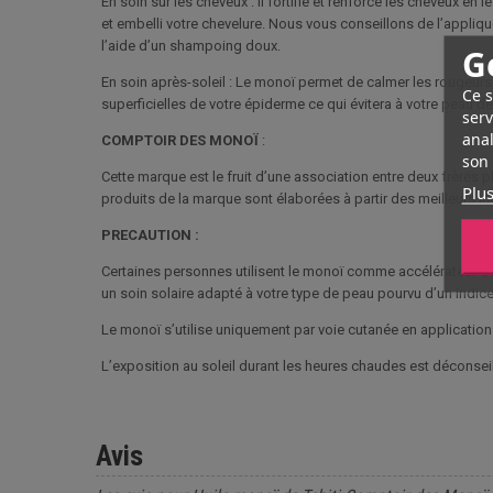
En soin sur les cheveux : Il fortifie et renforce les cheveux en 
et embelli votre chevelure. Nous vous conseillons de l’appliqu
l’aide d’un shampoing doux.
G
En soin après-soleil : Le monoï permet de calmer les rougeurs
Ce s
superficielles de votre épiderme ce qui évitera à votre peau de 
serv
anal
COMPTOIR DES MONOÏ
:
son 
Cette marque est le fruit d’une association entre deux frères
Plus
produits de la marque sont élaborées à partir des meilleurs i
PRECAUTION :
Certaines personnes utilisent le monoï comme accélérateur de
un soin solaire adapté à votre type de peau pourvu d’un indice
Le monoï s’utilise uniquement par voie cutanée en application
L’exposition au soleil durant les heures chaudes est déconseil
Avis