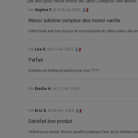
Les avis pour Huile monoï de Tahiti Comptoir des Monoï 
Par
Sophie F.
le
29 Aout 2025 :
Monoï sublime comptoir des monoï vanille
Cette huile est tres douce et nourrissante et cette odeur de va
Par
Léa D.
le
27 Fév. 2025 :
Parfait
Devenu un indispensable pour moi ????
Par
Émilie H.
le
21 Oct. 2024 :
Par
Eric D.
le
06 Fév. 2024 :
Satisfait bon produit
Utilisé pour essai. Bonne qualité pratique faut de la chaleur p