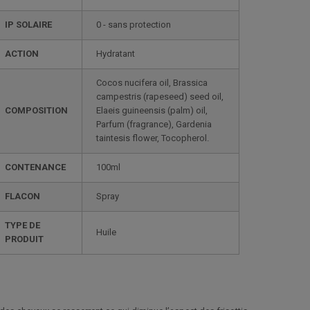
IP SOLAIRE
0 - sans protection
ACTION
Hydratant
Cocos nucifera oil, Brassica
campestris (rapeseed) seed oil,
COMPOSITION
Elaeis guineensis (palm) oil,
Parfum (fragrance), Gardenia
taintesis flower, Tocopherol.
CONTENANCE
100ml
FLACON
Spray
TYPE DE
Huile
PRODUIT