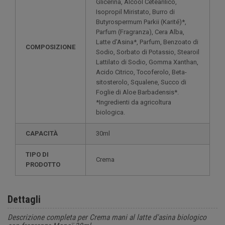
Glicerina, Alcool Cetearilico,
Isopropil Miristato, Burro di
Butyrospermum Parkii (Karité)*,
Parfum (Fragranza), Cera Alba,
Latte d'Asina*, Parfum, Benzoato di
COMPOSIZIONE
Sodio, Sorbato di Potassio, Stearoil
Lattilato di Sodio, Gomma Xanthan,
Acido Citrico, Tocoferolo, Beta-
sitosterolo, Squalene, Succo di
Foglie di Aloe Barbadensis*.
*Ingredienti da agricoltura
biologica.
CAPACITÀ
30ml
TIPO DI
Crema
PRODOTTO
Dettagli
Descrizione completa per Crema mani al latte d'asina biologico