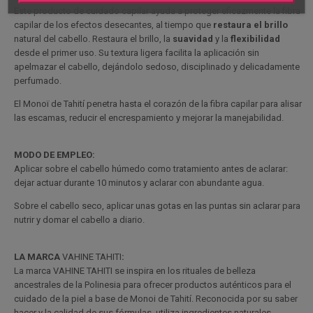
Este producto de cuidado capilar ayuda a proteger eficazmente la fibra
capilar de los efectos desecantes, al tiempo que
restaura el brillo
natural del cabello. Restaura el brillo, la
suavidad
y la
flexibilidad
desde el primer uso. Su textura ligera facilita la aplicación sin
apelmazar el cabello, dejándolo sedoso, disciplinado y delicadamente
perfumado.
El Monoï de Tahití penetra hasta el corazón de la fibra capilar para alisar
las escamas, reducir el encrespamiento y mejorar la manejabilidad.
MODO DE EMPLEO:
Aplicar sobre el cabello húmedo como tratamiento antes de aclarar:
dejar actuar durante 10 minutos y aclarar con abundante agua.
Sobre el cabello seco, aplicar unas gotas en las puntas sin aclarar para
nutrir y domar el cabello a diario.
LA MARCA
VAHINE TAHITI
:
La marca VAHINE TAHITI se inspira en los rituales de belleza
ancestrales de la Polinesia para ofrecer productos auténticos para el
cuidado de la piel a base de Monoi de Tahití. Reconocida por su saber
hacer y la calidad de sus fórmulas, utiliza ingredientes naturales