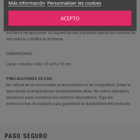
Más información
Personnaliser les cookies
perfecta para comidas de convivencia y mesas grandes.
Fabricada en
melamina de alta calidad
, esta ensaladera es muy
ACEPTO
resistente a los golpes, los arañazos y el desgaste
. Ligera y
robusta, es perfecta para el uso diario, así como al aire libre, en picnics,
buffets y recepciones. Su superficie lisa y brillante realza los colores de
sus platos y facilita su limpieza.
DIMENSIONES :
Largo x ancho x alto: 31 x25 x 10 cm
PRECAUCIONES DE USO:
No utilizar en el microondas si el producto no es compatible. Evitar la
exposición a temperaturas excesivamente altas. No utilice utensilios
abrasivos para conservar los motivos decorativos. Siga las
instrucciones de cuidado para garantizar la durabilidad del producto.
PAGO SEGURO