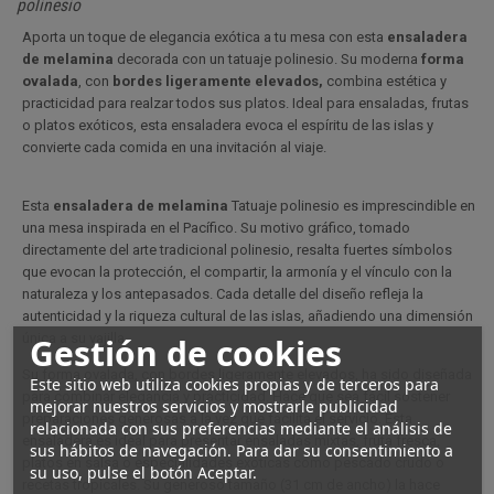
polinesio
Aporta un toque de elegancia exótica a tu mesa con esta
ensaladera
de melamina
decorada con un tatuaje polinesio. Su moderna
forma
ovalada
, con
bordes ligeramente elevados,
combina estética y
practicidad para realzar todos sus platos. Ideal para ensaladas, frutas
o platos exóticos, esta ensaladera evoca el espíritu de las islas y
convierte cada comida en una invitación al viaje.
Esta
ensaladera de melamina
Tatuaje polinesio es imprescindible en
una mesa inspirada en el Pacífico. Su motivo gráfico, tomado
directamente del arte tradicional polinesio, resalta fuertes símbolos
que evocan la protección, el compartir, la armonía y el vínculo con la
naturaleza y los antepasados. Cada detalle del diseño refleja la
autenticidad y la riqueza cultural de las islas, añadiendo una dimensión
única a su vajilla.
Gestión de cookies
Su forma ovalada, con bordes ligeramente elevados, ha sido diseñada
Este sitio web utiliza cookies propias y de terceros para
para combinar elegancia y practicidad. Hace que sea fácil sostener
mejorar nuestros servicios y mostrarle publicidad
preparaciones generosas a la vez que facilita el servicio. Esta
relacionada con sus preferencias mediante el análisis de
ensaladera es ideal para presentar ensaladas mixtas, fruta fresca,
sus hábitos de navegación. Para dar su consentimiento a
platos en salsa o especialidades exóticas como pescado crudo o
su uso, pulse el botón Aceptar.
recetas tropicales. Su generoso tamaño (31 cm de ancho) la hace