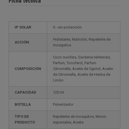
Ficha técnica
IP SOLAR
0 - sin protección
Hidratante, Nutrición, Repelente de
ACCIÓN
mosquitos
Coco nucifera, Gardenia tahitensis,
Parfum, Tocoferol, Parfum
COMPOSICIÓN
Citronnelle, Aceite de Cypriol, Aceite
de Citronnella, Aceite de Hierba de
Limón
CAPACIDAD
120 ml
BOTELLA
Pulverizador
TIPO DE
Repelente de mosquitos, Monoi
PRODUCTO
especiales, Aceite