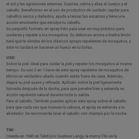
el sol y las agresiones externas. Suaviza, calma y alisa el cuerpo y el
cabello. Beneficioso en el uso de productos de cuidado capilar para
cabellos secos y dañados, ayuda a tensar las escamas y tiene una
acción envolvente que esculpe tu cabello.
Su pequeño formato en spray listo para usar es muy práctico para
cuidarse y repeler a los mosquitos. Su delicioso aroma a hierba limón
hará que te olvides de los clásicos sprays repelentes de mosquitos, y
éste no tardará en hacerse un hueco en tu bolso.
USO:
Sobre la piel: Ideal para cuidar la piel y repeler los mosquitos al mismo
tiempo. Su uso 2 en 1 hace de este spray repelente de mosquitos de
Monoi un verdadero aliado cuando estás fuera de casa. Además,
dejará su piel suave y refinada. Aplícalo sobre la piel ligeramente
húmeda después de la ducha, para que penetre bien y extienda su
acción repelente natural durante toda tu salida.
Para el cabello: También puedes aplicar este spray sobre el cabello
para que cada vez que muevas la cabeza, el spray se extienda a tu
alrededor. Se recomienda lavar el cabello con champú por la noche.
TIKI :
Creada en 1942 en Tahití por Gustave Langy, la marca Tiki es la