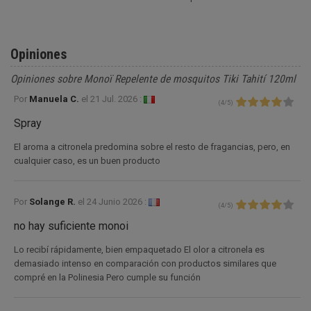
Opiniones
Opiniones sobre Monoï Repelente de mosquitos Tiki Tahití 120ml
Por
Manuela C.
el
21 Jul. 2026 :
(
4
/
5
)
Spray
El aroma a citronela predomina sobre el resto de fragancias, pero, en
cualquier caso, es un buen producto
Por
Solange R.
el
24 Junio 2026 :
(
4
/
5
)
no hay suficiente monoi
Lo recibí rápidamente, bien empaquetado El olor a citronela es
demasiado intenso en comparación con productos similares que
compré en la Polinesia Pero cumple su función