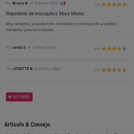
Por
Bruno B.
el
18 Mayo 2026 :
(
5
/
5
)
Repelente de mosquitos Miss Monoi
Muy receptivo, paquete bien embalado y corresponde al pedido.
Vendedor para recomendar.
Por
anita S.
el
11 Mayo 2026 :
(
4
/
5
)
Por
JOSETTE B.
el
20 Abr. 2026 :
(
5
/
5
)
VER MÁS
Artículo & Consejo