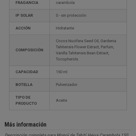
FRAGANCIA
carambola
IP SOLAR
0 - sin protección
ACCIÓN
Hidratante
Cocos Nucifera Seed Oil, Gardenia
Tahitensis Flower Extract, Parfum,
COMPOSICIÓN
Vanilla Tahitensis Bean Extract,
Tocopherols.
CAPACIDAD
150 ml
BOTELLA
Pulverizador
TIPO DE
Aceite
PRODUCTO
Más información
Descripción completa para Monoï de Tahití Heiva Carambola 150