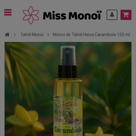
Tahití Monoi
Monoï de Tahití Heiva Carambola 150 ml