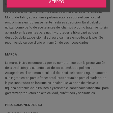
ACEPTO
MODO DE EMPLEO :
Para aprovechar al máximo los beneficios del aceite de Carambole
Monoï de Tahití, aplicar unas pulverizaciones sobre el cuerpo o el
rostro, masajeando suavemente hasta su absorción. En el cabello,
utilizar como baño de aceite antes del champú o como tratamiento sin
aclarado en las puntas para nutrir y proteger la fibra capilar. Ideal
después de la exposición al sol para calmar y embellecer la piel. Se
recomienda su uso diario en función de sus necesidades.
MARCA :
La marca Heïva es conocida por su compromiso con la preservación
de la tradición y la autenticidad de los cosméticos polinesios.
Arraigada en el patrimonio cultural de Tahití, selecciona rigurosamente
sus ingredientes para ofrecer productos naturales para el cuidado de
la piel inspirados en los rituales locales. Heïva pone de relieve la
riqueza botánica de la Polinesia y respeta el saber hacer ancestral, para
garantizar productos de alta calidad,
auténticos y sensoriales.
PRECAUCIONES DE USO :