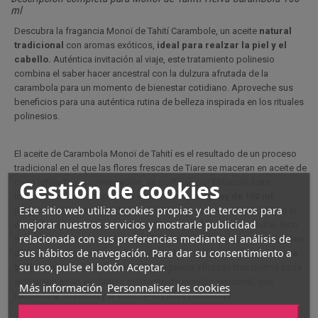
ml
Descubra la fragancia Monoï de Tahití Carambole, un aceite
natural
tradicional
con aromas exóticos,
ideal
para realzar la piel y el
cabello.
Auténtica invitación al viaje, este tratamiento polinesio
combina el saber hacer ancestral con la dulzura afrutada de la
carambola para un momento de bienestar cotidiano. Aproveche sus
beneficios para una auténtica rutina de belleza inspirada en los rituales
polinesios.
El aceite de Carambola Monoï de Tahití es el resultado de un proceso
tradicional en el que las flores frescas de Tiare se maceran en aceite de
Gestión de cookies
coco refinado y, a continuación, se purifican por filtración. Este
tratamiento único, disponible aquí en formato
spray de 150 ml
,
Este sitio web utiliza cookies propias y de terceros para
proporciona una
textura
ligera
y
satinada
que envuelve la piel en el
mejorar nuestros servicios y mostrarle publicidad
exótico perfume de la carambola, fresco y delicadamente dulce. Rico
relacionada con sus preferencias mediante el análisis de
en activos naturales, el Monoï de Tahití
hidrata
las capas superficiales
sus hábitos de navegación. Para dar su consentimiento a
de la epidermis,
suavizando
y
alisando
la piel al tiempo que
aporta
su uso, pulse el botón Aceptar.
brillo
y
protección
al cabello. Su fragancia afrutada transforma cada
aplicación en un verdadero momento de evasión sensorial, que
Más información
Personnaliser les cookies
recuerda la suavidad y el calor de las islas polinesias.