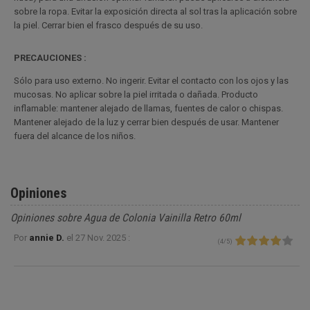
sobre la ropa. Evitar la exposición directa al sol tras la aplicación sobre
la piel. Cerrar bien el frasco después de su uso.
PRECAUCIONES :
Sólo para uso externo. No ingerir. Evitar el contacto con los ojos y las
mucosas. No aplicar sobre la piel irritada o dañada. Producto
inflamable: mantener alejado de llamas, fuentes de calor o chispas.
Mantener alejado de la luz y cerrar bien después de usar. Mantener
fuera del alcance de los niños.
Opiniones
Opiniones sobre Agua de Colonia Vainilla Retro 60ml
Por
annie D.
el
27 Nov. 2025 :
(
4
/
5
)