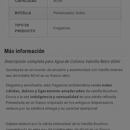
CAPACIDAD
60 ml
BOTELLA
Pulverizador, Vidrio
TIPO DE
Fragancia
PRODUCTO
Más información
Descripción completa para Agua de Colonia Vainilla Retro 60ml
Sumérjase en un mundo de encanto y autenticidad con Vanille Intense
eau de toilette 60 ml en un frasco retro.
Elegante y envolvente, esta fragancia emblemática revela
notas
cálidas, dulces y ligeramente amaderadas
de vainilla Bourbon.
Evoca a la vez
indulgencia y sensualidad
en una estela refinada.
Presentada en un frasco inspirado en los antiguos dispensarios,
seduce por su estética vintage y su carácter atemporal.
Déjese seducir por la cálida intensidad de la Vainilla Bourbon,
concentrada en esta eau de toilette retro de 60 ml en un frasco