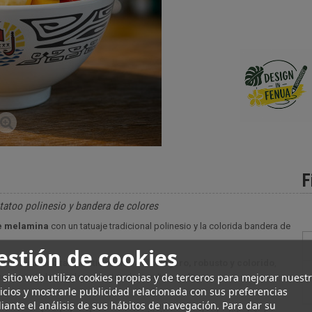
F
atoo polinesio y bandera de colores
e melamina
con un tatuaje tradicional polinesio y la colorida bandera de
estión de cookies
a un resultado tan práctico como bello.
Ligero, robusto y colorido
,
 sitio web utiliza cookies propias y de terceros para mejorar nuest
prescindible para los amantes de la cultura polinesia.
icios y mostrarle publicidad relacionada con sus preferencias
ante el análisis de sus hábitos de navegación. Para dar su