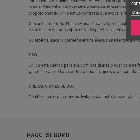
Este cuenco de melamina decorado con un
tatuaje polinesi
cons
islas. El friso tribal negro meticulosamente impreso se realza
Más
proporcionando un llamativo contraste que evoca la riqueza cu
Con un diámetro de 11,5 cm y una altura de 6,5 cm, este cuenco
para picnics o como vajilla móvil. Se puede lavar en el lavavaj
Su estética única la convierte en una elección perfecta para 
USO
:
Utilice este cuenco para sus comidas diarias o cuando esté fu
golpes, lo que lo hace perfecto para los niños o las comidas al
PRECAUCIONES DE USO :
No utilizar en el microondas. Evitar el contacto directo con u
PAGO SEGURO