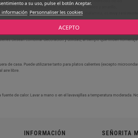
o y una colorida bandera
es una auténtica oda a la identidad de las
entimiento a su uso, pulse el botón Aceptar.
 aquí con la bandera polinesia en sus tonos rojo, blanco y amarillo,
 información
Personnaliser les cookies
ltural y simbólica de la Polinesia. Fabricado en melamina, es
muy resistente
 es ideal para una gran variedad de usos: desayuno, entrante, postre o tentemp
ACEPTO
illas, pero no en el microondas.
quienes desean combinar decoración y utilidad, al tiempo que rinden homenaje a
era de casa. Puede utilizarse tanto para platos calientes (excepto microondas)
 aire libre.
na fuente de calor. Lavar a mano o en el lavavajillas a temperatura moderada. N
INFORMACIÓN
SEÑORITA 