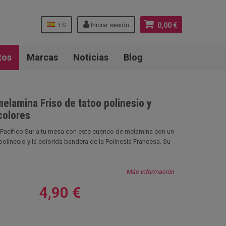
ES
Iniciar sesión
0,00 €
tos
Marcas
Noticias
Blog
elamina Friso de tatoo polinesio y
colores
el Pacífico Sur a tu mesa con este cuenco de melamina con un
 polinesio y la colorida bandera de la Polinesia Francesa. Su
Más información
4,90 €