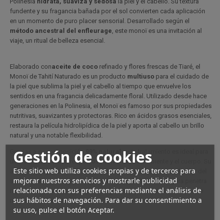
Polinesia
hidrata, suaviza y sedosa
la piel y el cabello. Su textura
fundente y su fragancia bañada por el sol convierten cada aplicación
en un momento de puro placer sensorial. Desarrollado según el
método ancestral del enfleurage
, este monoï es una invitación al
viaje, un ritual de belleza esencial.
Elaborado con
aceite de coco
refinado y flores frescas de Tiaré, el
Monoï de Tahití Naturado es un producto
multiuso
para el cuidado de
la piel que sublima la piel y el cabello al tiempo que envuelve los
sentidos en una fragancia delicadamente floral. Utilizado desde hace
generaciones en la Polinesia, el Monoï es famoso por sus propiedades
nutritivas, suavizantes y protectoras. Rico en ácidos grasos esenciales,
restaura la película hidrolipídica de la piel y aporta al cabello un brillo
natural y una notable flexibilidad.
Gestión de cookies
Gracias a su composición
99% natural
, este tratamiento es ideal para
una rutina de belleza respetuosa con el medio ambiente y el cuerpo. Su
Este sitio web utiliza cookies propias y de terceros para
auténtica fragancia de flor de Tiaré evoca inmediatamente el calor del
mejorar nuestros servicios y mostrarle publicidad
sol, la arena caliente y las lagunas turquesas. Su textura ligera penetra
relacionada con sus preferencias mediante el análisis de
rápidamente, sin dejar una película grasa, para una piel satinada que
sus hábitos de navegación. Para dar su consentimiento a
resplandece de salud.
su uso, pulse el botón Aceptar.