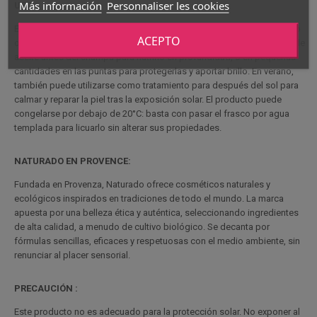
Más información
Personnaliser les cookies
USO :
El Monoï de Tahití puede aplicarse en el cuerpo como hidratante diario
ACEPTO
o como aceite de masaje. En el cabello, puede utilizarse como baño de
aceite antes del champú para nutrirlo en profundidad, o en pequeñas
cantidades en las puntas para protegerlas y aportar brillo. En verano,
también puede utilizarse como tratamiento para después del sol para
calmar y reparar la piel tras la exposición solar. El producto puede
congelarse por debajo de 20°C: basta con pasar el frasco por agua
templada para licuarlo sin alterar sus propiedades.
NATURADO EN PROVENCE:
Fundada en Provenza, Naturado ofrece cosméticos naturales y
ecológicos inspirados en tradiciones de todo el mundo. La marca
apuesta por una belleza ética y auténtica, seleccionando ingredientes
de alta calidad, a menudo de cultivo biológico. Se decanta por
fórmulas sencillas, eficaces y respetuosas con el medio ambiente, sin
renunciar al placer sensorial.
PRECAUCIÓN :
Este producto no es adecuado para la protección solar. No exponer al