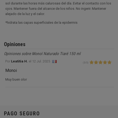
sol durante las horas más calurosas del día. Evitar el contacto con los
ojos. Mantener fuera del alcance de los niños. No ingerir. Mantener
alejado de la luz y el calor.
*hidrata las capas superficiales de la epidermis
Opiniones
Opiniones sobre Monoï Naturado Tiaré 150 ml
Por
Leatitia H.
el
12 Jul. 2025 :
(
5
/
5
)
Monoi
Muy buen olor
PAGO SEGURO