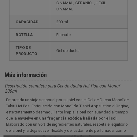
CINAMAL, GERANIOL, HEXIL
CINAMAL.
CAPACIDAD
200 ml
BOTELLA
Enchufe
TIPO DE
Gel de ducha
PRODUCTO
Más información
Descripción completa para Gel de ducha Hei Poa con Monoï
200ml
Emprenda un viaje sensorial por su piel con el Gel de Ducha Monoï de
Tahití Hei Poa. Enriquecido con Monoï
de T
ahití Appellation d'Origine,
este tratamiento desmaquillante limpia la piel con suavidad al tiempo
que la envuelve en
una fragancia exótica bañada por el sol
.
Elaborado con un 96% de ingredientes naturales, respeta el equilibrio
de la piel y la deja suave, flexible y delicadamente perfumada, como
acariciada por los cálidos aromas del Pacífico Sur.