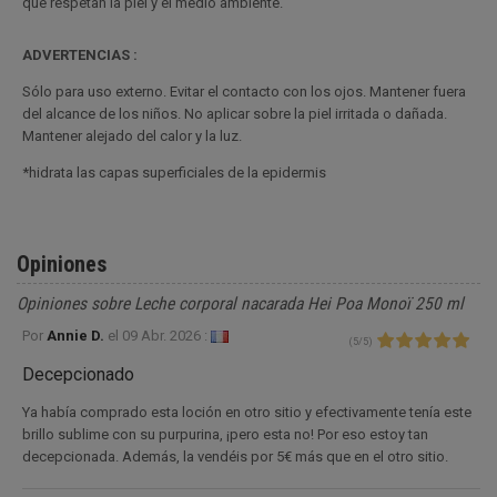
que respetan la piel y el medio ambiente.
ADVERTENCIAS :
Sólo para uso externo. Evitar el contacto con los ojos. Mantener fuera
del alcance de los niños. No aplicar sobre la piel irritada o dañada.
Mantener alejado del calor y la luz.
*hidrata las capas superficiales de la epidermis
Opiniones
Opiniones sobre Leche corporal nacarada Hei Poa Monoï 250 ml
Por
Annie D.
el
09 Abr. 2026 :
(
5
/
5
)
Decepcionado
Ya había comprado esta loción en otro sitio y efectivamente tenía este
brillo sublime con su purpurina, ¡pero esta no! Por eso estoy tan
decepcionada. Además, la vendéis por 5€ más que en el otro sitio.