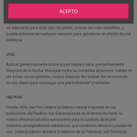
con notas solares inspiradas en las islas polinesias.
ACEPTO
Utilizada a diario, ayuda a mantener la hidratación* de la piel, al tiempo
que proporciona un resplandor saludable inmediato. Su fórmula suave
es adecuada para todo tipo de pieles, incluso las más sensibles, y
puede utilizarse en cualquier estación para garantizar un efecto de piel
luminosa.
USO:
Aplicar generosamente sobre la piel limpia y seca, preferiblemente
después de la ducha. Masajear hasta su completa absorción. Insistir en
las zonas secas (piernas, codos, brazos). No aclarar. Se recomienda
su uso diario para conseguir una piel hidratada* y radiante.
HEI POA:
Desde 1976, Hei Poa celebra la belleza natural inspirada en las
tradiciones del Pacífico Sur. Especializada en el Monoï de Tahití, la
marca ofrece productos sensoriales para el cuidado de la piel
basados en ingredientes auténticos, que combinan eficacia y placer de
uso. Cada producto encarna la esencia de la Polinesia, con fórmulas