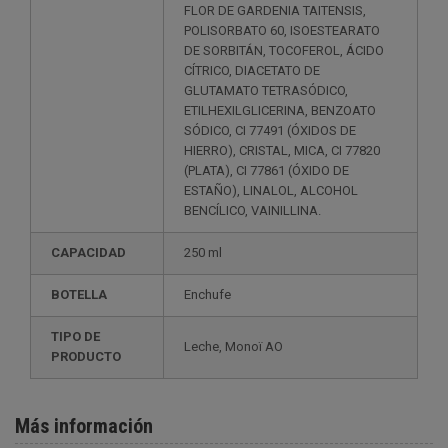
FLOR DE GARDENIA TAITENSIS,
POLISORBATO 60, ISOESTEARATO
DE SORBITÁN, TOCOFEROL, ÁCIDO
CÍTRICO, DIACETATO DE
GLUTAMATO TETRASÓDICO,
ETILHEXILGLICERINA, BENZOATO
SÓDICO, CI 77491 (ÓXIDOS DE
HIERRO), CRISTAL, MICA, CI 77820
(PLATA), CI 77861 (ÓXIDO DE
ESTAÑO), LINALOL, ALCOHOL
BENCÍLICO, VAINILLINA.
CAPACIDAD
250 ml
BOTELLA
Enchufe
TIPO DE
Leche, Monoï AO
PRODUCTO
Más información