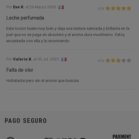
Por
Eve R.
el
26 Marzo 2026 :
(
5
/
5
)
Leche perfumada
Esta loción huele muy bien y deja una textura satinada y brillante en la
piel que no se pega en absoluto y el aroma dura muchísimo. Estoy
encantada con ella y la recomiendo.
Por
Valerie B.
el
03 Jul. 2025 :
(
3
/
5
)
Falta de olor
Hidratante pero sin el aroma que buscas
PAGO SEGURO