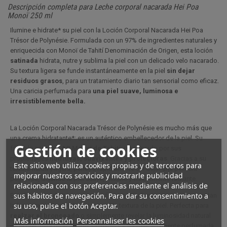
Descripción completa para Leche corporal nacarada Hei Poa
Monoï 250 ml
Ilumine e hidrate* su piel con la Loción Corporal Nacarada Hei Poa
Trésor de Polynésie. Formulada con un 97% de ingredientes naturales y
enriquecida con Monoï de Tahití Denominación de Origen, esta loción
satinada
hidrata, nutre y sublima la piel con un delicado velo nacarado.
Su textura ligera se funde instantáneamente en la piel
sin dejar
residuos grasos
, para un tratamiento diario tan sensorial como eficaz.
Una caricia perfumada para
una piel suave, luminosa e
irresistiblemente bella.
La Loción Corporal Nacarada Trésor de Polynésie es mucho más que
una crema hidratante*: es un auténtico embellecedor de la piel. Su
Gestión de cookies
fórmula contiene
AO Monoï de Tahití
, reconocido por sus
propiedades
nutritivas, suavizantes y protectoras
. Gracias a su
Este sitio web utiliza cookies propias y de terceros para
textura fluida y ligera, penetra rápidamente sin dejar una película
mejorar nuestros servicios y mostrarle publicidad
pegajosa, dejando la piel suave, flexible y visiblemente radiante.
relacionada con sus preferencias mediante el análisis de
sus hábitos de navegación. Para dar su consentimiento a
Esta loción se distingue por sus finas partículas nacaradas que captan
su uso, pulse el botón Aceptar.
la luz para realzar de forma natural la textura de la piel. Perfecta para
realzar el bronceado
o simplemente revelar la luminosidad natural
Más información
Personnaliser les cookies
de la piel, deja un acabado satinado y está delicadamente perfumada