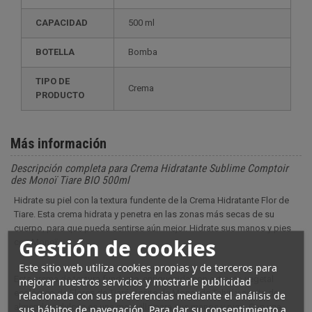
CAPACIDAD
500 ml
BOTELLA
Bomba
TIPO DE
Crema
PRODUCTO
Más información
Descripción completa para Crema Hidratante Sublime Comptoir
des Monoï Tiare BIO 500ml
Hidrate su piel con la textura fundente de la Crema Hidratante Flor de
Tiare. Esta crema hidrata y penetra en las zonas más secas de su
cuerpo, para que pueda sentirse aún mejor. Hidrate sus manos y pies
Gestión de cookies
con Monoï
Este sitio web utiliza cookies propias y de terceros para
Esta crema de textura fundente, enriquecida con
extracto vegetal
mejorar nuestros servicios y mostrarle publicidad
ecológico de Flores de Tiaré, aceite de Monoi de Tahití y aceite de
relacionada con sus preferencias mediante el análisis de
almendras dulces
es una maravilla para sus manos y pies. Con una
sus hábitos de navegación. Para dar su consentimiento a