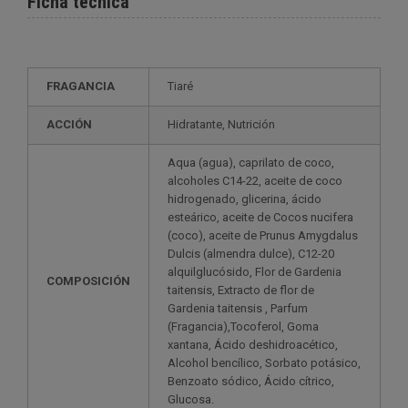
Ficha técnica
FRAGANCIA
Tiaré
ACCIÓN
Hidratante, Nutrición
Aqua (agua), caprilato de coco,
alcoholes C14-22, aceite de coco
hidrogenado, glicerina, ácido
esteárico, aceite de Cocos nucifera
(coco), aceite de Prunus Amygdalus
Dulcis (almendra dulce), C12-20
alquilglucósido, Flor de Gardenia
COMPOSICIÓN
taitensis, Extracto de flor de
Gardenia taitensis , Parfum
(Fragancia),Tocoferol, Goma
xantana, Ácido deshidroacético,
Alcohol bencílico, Sorbato potásico,
Benzoato sódico, Ácido cítrico,
Glucosa.