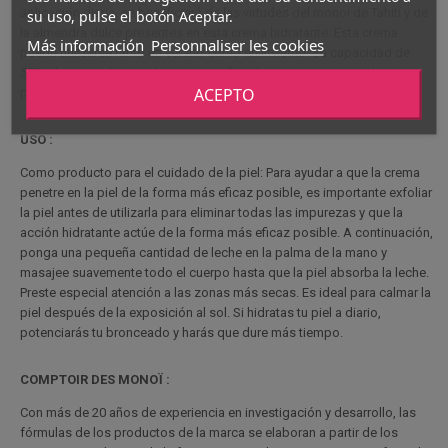
aplicación diaria, se beneficiará de las virtudes del monoi de Tahití y de
su uso, pulse el botón Aceptar.
la almendra dulce presentes en esta crema hidratante. Esta crema
Más información
Personnaliser les cookies
puede utilizarse tanto en verano como en invierno. Su capacidad de
500 ml es económica y le permite utilizar la crema durante un largo
ACEPTO
periodo de tiempo para proteger su piel de las agresiones externas.
USO :
Como producto para el cuidado de la piel: Para ayudar a que la crema
penetre en la piel de la forma más eficaz posible, es importante exfoliar
la piel antes de utilizarla para eliminar todas las impurezas y que la
acción hidratante actúe de la forma más eficaz posible. A continuación,
ponga una pequeña cantidad de leche en la palma de la mano y
masajee suavemente todo el cuerpo hasta que la piel absorba la leche.
Preste especial atención a las zonas más secas. Es ideal para calmar la
piel después de la exposición al sol. Si hidratas tu piel a diario,
potenciarás tu bronceado y harás que dure más tiempo.
COMPTOIR DES MONOÏ :
Con más de 20 años de experiencia en investigación y desarrollo, las
fórmulas de los productos de la marca se elaboran a partir de los