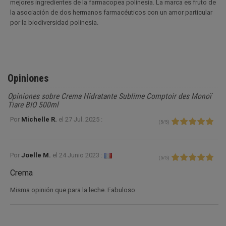
mejores ingredientes de la farmacopea polinesia. La marca es fruto de
la asociación de dos hermanos farmacéuticos con un amor particular
por la biodiversidad polinesia.
Opiniones
Opiniones sobre Crema Hidratante Sublime Comptoir des Monoï
Tiare BIO 500ml
Por
Michelle R.
el
27 Jul. 2025 :
(
5
/
5
)
Por
Joelle M.
el
24 Junio 2023 :
(
5
/
5
)
Crema
Misma opinión que para la leche. Fabuloso