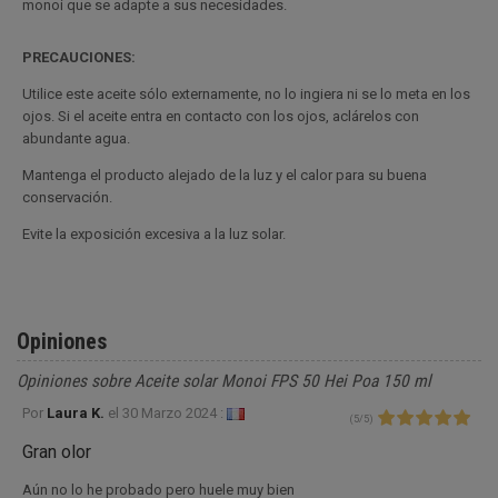
monoi que se adapte a sus necesidades.
PRECAUCIONES:
Utilice este aceite sólo externamente, no lo ingiera ni se lo meta en los
ojos. Si el aceite entra en contacto con los ojos, aclárelos con
abundante agua.
Mantenga el producto alejado de la luz y el calor para su buena
conservación.
Evite la exposición excesiva a la luz solar.
Opiniones
Opiniones sobre Aceite solar Monoi FPS 50 Hei Poa 150 ml
Por
Laura K.
el
30 Marzo 2024 :
(
5
/
5
)
Gran olor
Aún no lo he probado pero huele muy bien