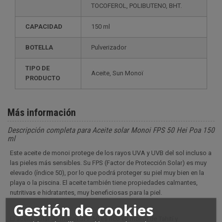
TOCOFEROL, POLIBUTENO, BHT.
CAPACIDAD
150 ml
BOTELLA
Pulverizador
TIPO DE
Aceite, Sun Monoï
PRODUCTO
Más información
Descripción completa para Aceite solar Monoi FPS 50 Hei Poa 150
ml
Este aceite de monoi protege de los rayos UVA y UVB del sol incluso a
las pieles más sensibles. Su FPS (Factor de Protección Solar) es muy
elevado (índice 50), por lo que podrá proteger su piel muy bien en la
playa o la piscina. El aceite también tiene propiedades calmantes,
nutritivas e hidratantes, muy beneficiosas para la piel.
Gestión de cookies
El aceite solar de monoi SPF 50 es rico en monoi de Tahití y