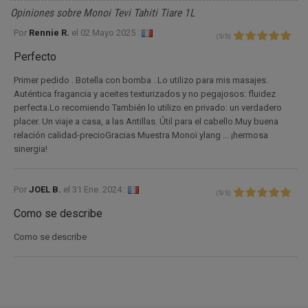
Opiniones sobre Monoi Tevi Tahiti Tiare 1L
Por
Rennie R.
el
02 Mayo 2025 :
(
5
/
5
)
Perfecto
Primer pedido . Botella con bomba . Lo utilizo para mis masajes.
Auténtica fragancia y aceites texturizados y no pegajosos: fluidez
perfecta.Lo recomiendo También lo utilizo en privado: un verdadero
placer. Un viaje a casa, a las Antillas. Útil para el cabello.Muy buena
relación calidad-precioGracias Muestra Monoï ylang ... ¡hermosa
sinergia!
Por
JOEL B.
el
31 Ene. 2024 :
(
5
/
5
)
Como se describe
Como se describe