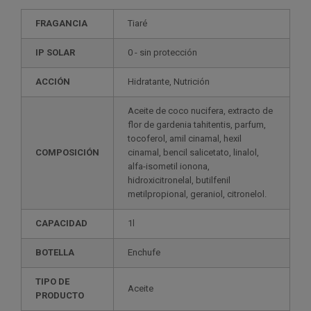
FRAGANCIA
Tiaré
IP SOLAR
0 - sin protección
ACCIÓN
Hidratante, Nutrición
Aceite de coco nucifera, extracto de
flor de gardenia tahitentis, parfum,
tocoferol, amil cinamal, hexil
COMPOSICIÓN
cinamal, bencil salicetato, linalol,
alfa-isometil ionona,
hidroxicitronelal, butilfenil
metilpropional, geraniol, citronelol.
CAPACIDAD
1l
BOTELLA
Enchufe
TIPO DE
Aceite
PRODUCTO