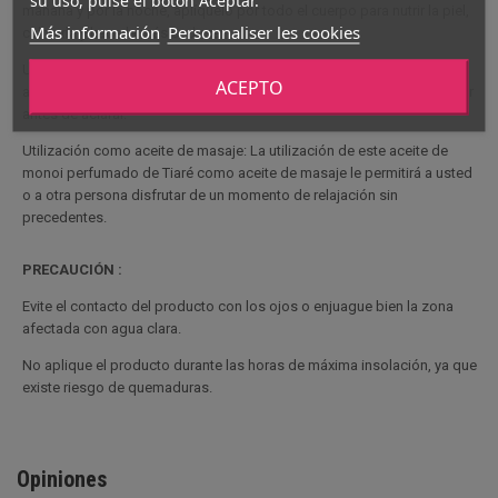
su uso, pulse el botón Aceptar.
mañana y por la noche, aplíquelo por todo el cuerpo para nutrir la piel,
Más información
Personnaliser les cookies
calmarla y hacerla más sedosa.
Utilización en el cabello: Al igual que en el cuerpo, puede aplicar este
ACEPTO
aceite en las puntas del cabello después de la ducha y dejarlo reposar
antes de aclarar.
Utilización como aceite de masaje: La utilización de este aceite de
monoi perfumado de Tiaré como aceite de masaje le permitirá a usted
o a otra persona disfrutar de un momento de relajación sin
precedentes.
PRECAUCIÓN :
Evite el contacto del producto con los ojos o enjuague bien la zona
afectada con agua clara.
No aplique el producto durante las horas de máxima insolación, ya que
existe riesgo de quemaduras.
Opiniones