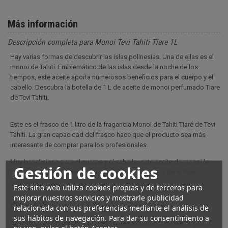
Más información
Descripción completa para Monoi Tevi Tahiti Tiare 1L
Hay varias formas de descubrir las islas polinesias. Una de ellas es el
monoi de Tahití. Emblemático de las islas desde la noche de los
tiempos, este aceite aporta numerosos beneficios para el cuerpo y el
cabello. Descubra la botella de 1 L de aceite de monoi perfumado Tiare
de Tevi Tahiti.
Este es el frasco de 1 litro de la fragancia Monoi de Tahiti Tiaré de Tevi
Tahiti. La gran capacidad del frasco hace que el producto sea más
interesante de comprar para los profesionales.
Muy beneficioso para el cuerpo y el cabello, este aceite de monoi le
Gestión de cookies
hará más resplandeciente aportándole una fragancia de lo más
suntuosa.
Este sitio web utiliza cookies propias y de terceros para
mejorar nuestros servicios y mostrarle publicidad
USO :
relacionada con sus preferencias mediante el análisis de
sus hábitos de navegación. Para dar su consentimiento a
Utilización en el cuerpo: Todos los días, después de la ducha, por la