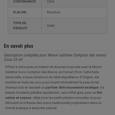
CONTENANCE
25ml
FLACON
Bouchon
TYPE DE
Huile
PRODUIT
En savoir plus
Description complète pour Monoi sublime Comptoir des monoi
Coco 25 ml
Offrez à votre peau un instant de douceur tropicale avec le Monoï
Sublime Coco Comptoir des Monoï, en format 25 ml. Cette huile
sensorielle, à base de Monoï de Tahiti Appellation d’Origine, est
enrichie en huile de coco pour nourrir intensément la peau et les
cheveux tout en laissant un
parfum délicieusement exotique
. Sa
texture fondante pénètre rapidement, sans effet gras, pour un
fini
satiné et soyeux.
Idéal pour les petits plaisirs nomades ou pour
découvrir la richesse des soins traditionnels polynésiens dans un
format pratique à emporter partout.