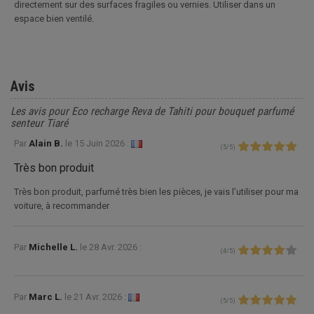
directement sur des surfaces fragiles ou vernies. Utiliser dans un
espace bien ventilé.
Avis
Les avis pour Eco recharge Reva de Tahiti pour bouquet parfumé
senteur Tiaré
Par
Alain B.
le
15 Juin 2026 :
(
5
/
5
)
Très bon produit
Très bon produit, parfumé très bien les pièces, je vais l’utiliser pour ma
voiture, à recommander
Par
Michelle L.
le
28 Avr. 2026 :
(
4
/
5
)
Par
Marc L.
le
21 Avr. 2026 :
(
5
/
5
)