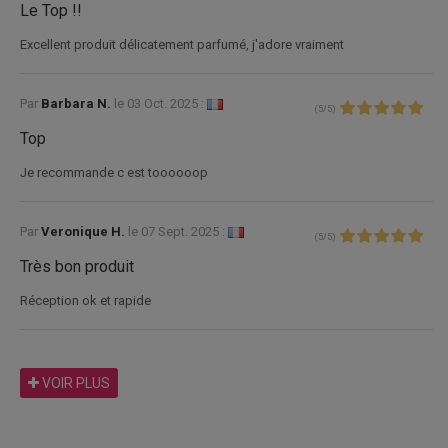
Le Top !!
Excellent produit délicatement parfumé, j'adore vraiment
Par
Barbara N.
le
03 Oct. 2025 :
(
5
/
5
)
Top
Je recommande c est toooooop
Par
Veronique H.
le
07 Sept. 2025 :
(
5
/
5
)
Très bon produit
Réception ok et rapide
VOIR PLUS