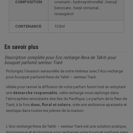
COMPOSITION
coumarin ; hydroxycitronellal ; benzyl
benzoate ; hexyl cinnamal ;
isoeugenol
CONTENANCE
125ml
En savoir plus
Description complète pour Eco recharge Reva de Tahiti pour
bouquet parfumé senteur Tiaré
Prolongez l’évasion sensorielle de votre intérieur avec l’éco-recharge
pour bouquet parfumé Reva de Tahiti – senteur Tiaré.
Idéale pour raviver la diffusion de votre parfum favori tout en adoptant
une
démarche responsable
, cette recharge vous replonge dans
l’atmosphère envoûtante des îles du Pacifique. Le parfum de la fleur de
Tiaré, à la fois
doux, floral et solaire
, crée une ambiance apaisante et
exotique dans toutes les pièces de la maison.
L’éco-recharge Reva de Tahiti – senteur Tiaré est une solution pratique,
économique et écologique pour recharger votre bouquet parfumé sans