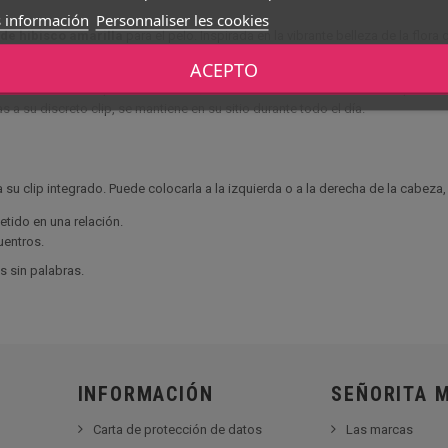
 información
Personnaliser les cookies
 de hibisco amarilla
para el pelo. Inspirada en la vibrante belleza de la flora d
ACEPTO
legancia natural. Ideal para ceremonias, eventos de temática exótica o simplemente
as a su discreto clip, se mantiene en su sitio durante todo el día.
a su clip integrado. Puede colocarla a la izquierda o a la derecha de la cabeza,
tido en una relación.
uentros.
s sin palabras.
INFORMACIÓN
SEÑORITA 
Carta de protección de datos
Las marcas