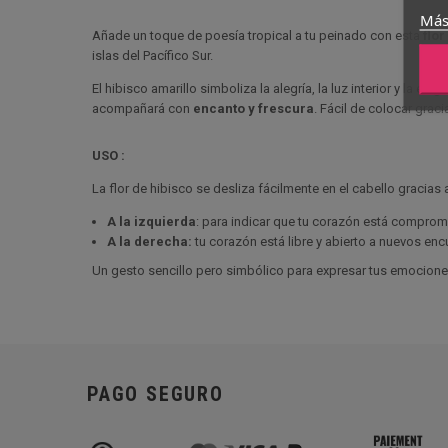
Más
Añade un toque de poesía tropical a tu peinado con esta
flor
islas del Pacífico Sur.
El hibisco amarillo simboliza la alegría, la luz interior y la e
acompañará con
encanto y frescura
. Fácil de colocar graci
USO :
La flor de hibisco se desliza fácilmente en el cabello gracias 
A la izquierda
: para indicar que tu corazón está comprome
A la derecha:
tu corazón está libre y abierto a nuevos enc
Un gesto sencillo pero simbólico para expresar tus emocione
PAGO SEGURO