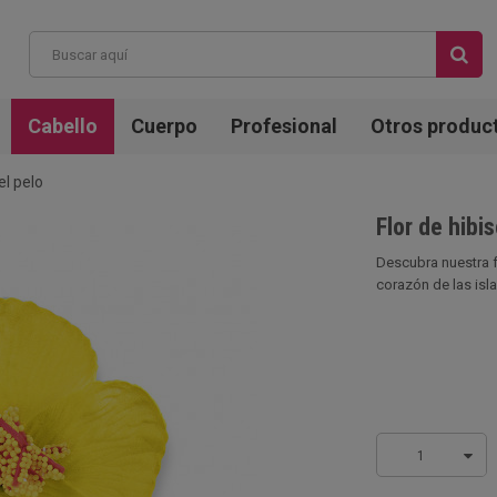
Cabello
Cuerpo
Profesional
Otros produc
el pelo
Flor de hibis
Descubra nuestra fl
corazón de las islas
1