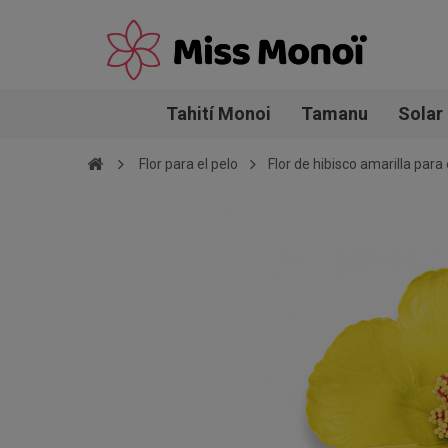
Tahití Monoi
Tamanu
Solar
Flor para el pelo
Flor de hibisco amarilla para 