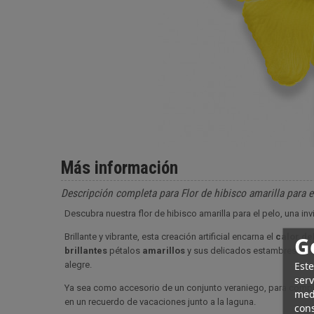
Más información
Descripción completa para Flor de hibisco amarilla para e
Descubra nuestra flor de hibisco amarilla para el pelo, una invi
Brillante y vibrante, esta creación artificial encarna el
calor del
G
brillantes
pétalos
amarillos
y sus delicados estambres en co
Este
alegre.
serv
Ya sea como accesorio de un conjunto veraniego, para compl
medi
en un recuerdo de vacaciones junto a la laguna.
cons