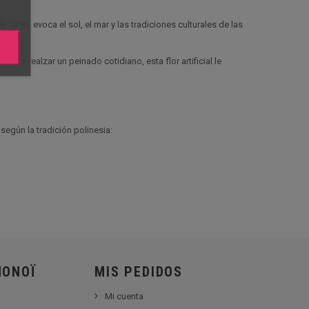
e Tahití, evoca el sol, el mar y las tradiciones culturales de las
 para realzar un peinado cotidiano, esta flor artificial le
 según la tradición polinesia:
MONOÏ
MIS PEDIDOS
Mi cuenta