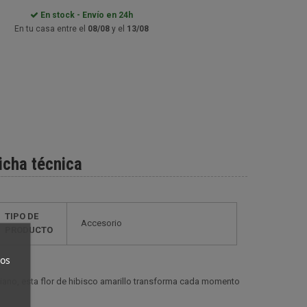
En stock - Envío en 24h
En tu casa entre el
08/08
y el
13/08
icha técnica
TIPO DE
Accesorio
PRODUCTO
ros
ano, esta flor de hibisco amarillo transforma cada momento