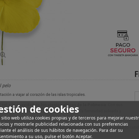
F
l pelo
tación a viajar al corazón de las islas tropicales.
 sol y la suavidad de los vientos alisios de la Polinesia
estión de cookies
. Con sus
ntraste, esta flor es el símbolo perfecto de la feminidad soleada y
 sitio web utiliza cookies propias y de terceros para mejorar nuest
icios y mostrarle publicidad relacionada con sus preferencias
etar un look de boda bohemio o simplemente para sublimar un peinado cotidi
ante el análisis de sus hábitos de navegación. Para dar su
entimiento a su uso, pulse el botón Aceptar.