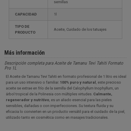
semillas
CAPACIDAD
1l
TIPO DE
Aceite, Cuidado de los tatuajes
PRODUCTO
Más información
Descripción completa para Aceite de Tamanu Tevi Tahiti Formato
Pro 1L
El Aceite de Tamanu Tevi Tahiti en formato profesional de 1 litro es ideal
para un uso intensivo o familiar.
100% puro y natural
, este precioso
aceite se extrae en frío de la semilla del Calophyllum Inophyllum, un
árbol tropical de la Polinesia con múltiples virtudes.
Calmante,
regenerador y nutritivo
, es un aliado esencial para las pieles
sensibles, dañadas o con imperfecciones. Su textura fluida y su
eficacia lo convierten en un producto versátil para el cuidado de la piel,
utilizado tanto en cosmética como en masajes tradicionales.