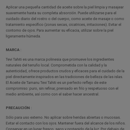
Aplicar una pequeña cantidad de aceite sobre la piel limpia y masajear
suavemente hasta su completa absorción. Puede utilizarse para el
cuidado diario del rostro o del cuerpo, como aceite de masaje o como
tratamiento específico (zonas secas, cicatrices, irritaciones). Evitar el
contorno de ojos. Para aumentar su eficacia, utilizar sobre la piel
ligeramente húmeda.
MARCA :
Tevi Tahiti es una marca polinesia que promueve los ingredientes
naturales del terruño local. Comprometida con la calidad y la
autenticidad, ofrece productos crudos y eficaces para el cuidado de la
piel directamente inspirados en las tradiciones de belleza de las islas.
El Aceite de Tamanu Tevi Tahiti es un perfecto reflejo de este
compromiso: puro, sin refinar, prensado en frío y respetuoso con el
medio ambiente, así como con el saber hacer ancestral.
PRECAUCIÓN :
Sólo para uso externo. No aplicar sobre heridas abiertas o mucosas.
Evitar el contacto con los ojos. Mantener fuera del alcance de los niños.
Conservar en un lugar fresco, seco y protegido de la luz. Por debajo de