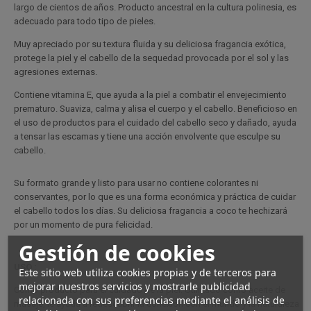
largo de cientos de años. Producto ancestral en la cultura polinesia, es
adecuado para todo tipo de pieles.
Muy apreciado por su textura fluida y su deliciosa fragancia exótica,
protege la piel y el cabello de la sequedad provocada por el sol y las
agresiones externas.
Contiene vitamina E, que ayuda a la piel a combatir el envejecimiento
prematuro. Suaviza, calma y alisa el cuerpo y el cabello. Beneficioso en
el uso de productos para el cuidado del cabello seco y dañado, ayuda
a tensar las escamas y tiene una acción envolvente que esculpe su
cabello.
Su formato grande y listo para usar no contiene colorantes ni
conservantes, por lo que es una forma económica y práctica de cuidar
el cabello todos los días. Su deliciosa fragancia a coco te hechizará
por un momento de pura felicidad.
Gestión de cookies
USO :
Este sitio web utiliza cookies propias y de terceros para
mejorar nuestros servicios y mostrarle publicidad
Como producto para el cuidado de la piel: Utilizado como aceite de
relacionada con sus preferencias mediante el análisis de
masaje, le ayuda a redescubrir la conexión con el mundo y la naturaleza