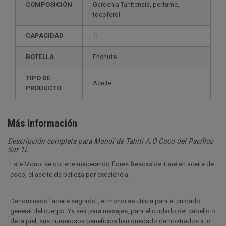
COMPOSICIÓN
Gardenia Tahitensis, perfume,
tocoferol.
CAPACIDAD
1l
BOTELLA
Enchufe
TIPO DE
Aceite
PRODUCTO
Más información
Descripción completa para Monoï de Tahití A.O Coco del Pacífico
Sur 1L
Este Monoï se obtiene macerando flores frescas de Tiaré en aceite de
coco, el aceite de belleza por excelencia.
Denominado "aceite sagrado", el monoi se utiliza para el cuidado
general del cuerpo. Ya sea para masajes, para el cuidado del cabello o
de la piel, sus numerosos beneficios han quedado demostrados a lo